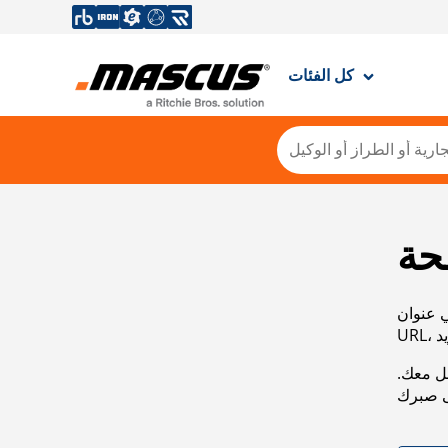
كل الفئات
حة
ي عنوان
صل معك.