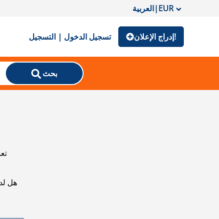
EUR
|
العربية
إدراج الإعلان!
تسجيل الدخول | التسجيل
بحث
تعذ
هل لد