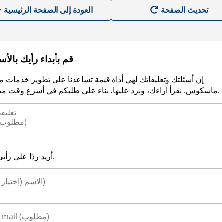
العودة إلى الصفحة الرئيسية
قم بأبداء رأيك بالأ
إن أسئلتك وتعليقاتك لهي أداة قيمة تساعدنا على تطوير خدمات م
ماسكوس. نقرأ آراءك، ونرد عليها، بناء على طلبكم في أسرع وقت ممكن.
أريد ردًا على رأيي.