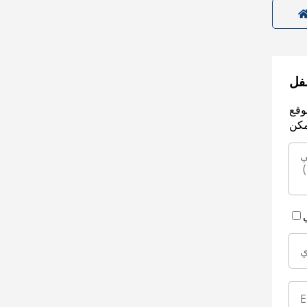
سفل
وقع