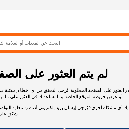
لم يتم العثور على الصف
ر العثور على الصفحة المطلوبة. يُرجى التحقق من أي أخطاء إملائية ف
URL، أو عرض خريطة الموقع الخاصة بنا لمساعدتك في العثور على ما تريد.
يك أي مشكلة أخرى؟ يُرجى إرسال بريد إلكتروني أدناه وسنعاود التوا
شكرًا على صبرك!