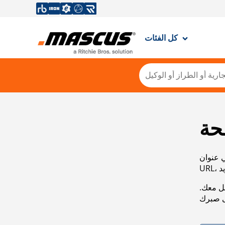
كل الفئات
حة
ي عنوان
صل معك.