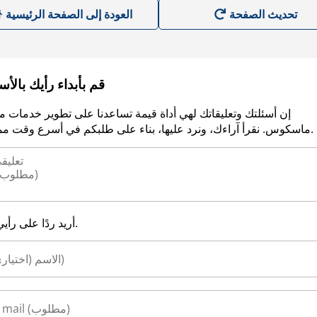
العودة إلى الصفحة الرئيسية
قم بأبداء رأيك بالأ
إن أسئلتك وتعليقاتك لهي أداة قيمة تساعدنا على تطوير خدمات م
ماسكوس. نقرأ آراءك، ونرد عليها، بناء على طلبكم في أسرع وقت ممكن.
أريد ردًا على رأيي.