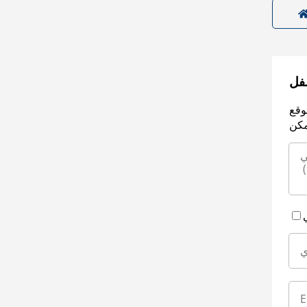
سفل
وقع