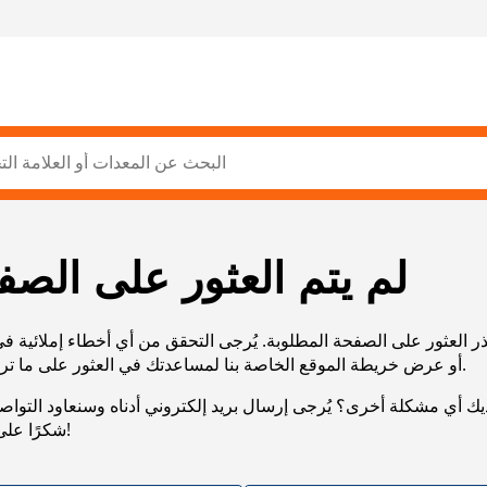
لم يتم العثور على الصف
ر العثور على الصفحة المطلوبة. يُرجى التحقق من أي أخطاء إملائية ف
URL، أو عرض خريطة الموقع الخاصة بنا لمساعدتك في العثور على ما تريد.
يك أي مشكلة أخرى؟ يُرجى إرسال بريد إلكتروني أدناه وسنعاود التوا
شكرًا على صبرك!