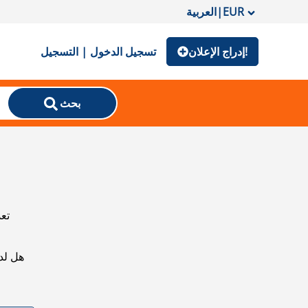
EUR
|
العربية
إدراج الإعلان!
تسجيل الدخول | التسجيل
بحث
تعذ
هل لد