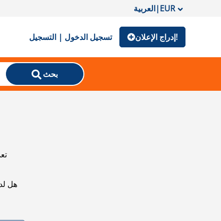
EUR
|
العربية
إدراج الإعلان!
تسجيل الدخول | التسجيل
بحث
تعذ
هل لد