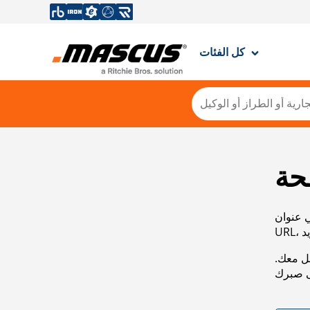
كل الفئات
حة
ي عنوان
صل معك.