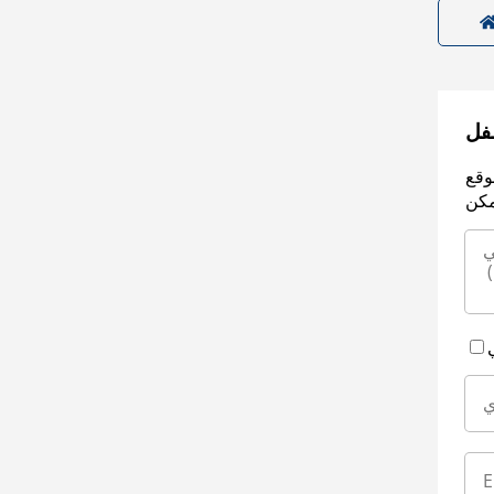
سفل
وقع