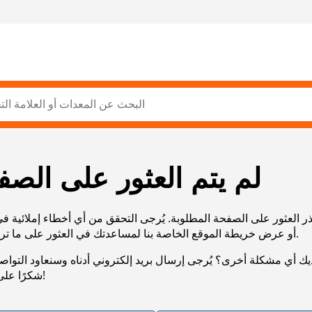
لم يتم العثور على الصف
ر العثور على الصفحة المطلوبة. يُرجى التحقق من أي أخطاء إملائية ف
URL، أو عرض خريطة الموقع الخاصة بنا لمساعدتك في العثور على ما تريد.
يك أي مشكلة أخرى؟ يُرجى إرسال بريد إلكتروني أدناه وسنعاود التوا
شكرًا على صبرك!