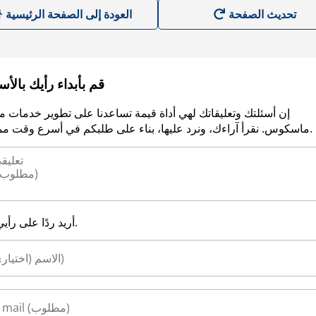
العودة إلى الصفحة الرئيسية
قم بأبداء رأيك بالأ
إن أسئلتك وتعليقاتك لهي أداة قيمة تساعدنا على تطوير خدمات م
ماسكوس. نقرأ آراءك، ونرد عليها، بناء على طلبكم في أسرع وقت ممكن.
أريد ردًا على رأيي.