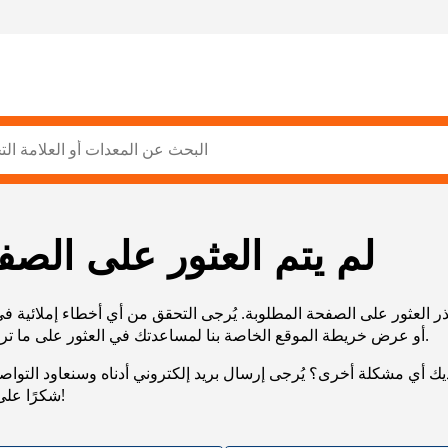
لم يتم العثور على الصف
ر العثور على الصفحة المطلوبة. يُرجى التحقق من أي أخطاء إملائية ف
URL، أو عرض خريطة الموقع الخاصة بنا لمساعدتك في العثور على ما تريد.
يك أي مشكلة أخرى؟ يُرجى إرسال بريد إلكتروني أدناه وسنعاود التوا
شكرًا على صبرك!