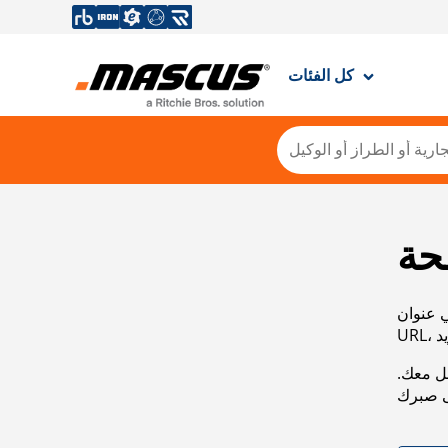
كل الفئات
حة
ي عنوان
صل معك.