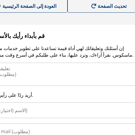
العودة إلى الصفحة الرئيسية
قم بأبداء رأيك بالأ
إن أسئلتك وتعليقاتك لهي أداة قيمة تساعدنا على تطوير خدمات م
ماسكوس. نقرأ آراءك، ونرد عليها، بناء على طلبكم في أسرع وقت ممكن.
أريد ردًا على رأيي.