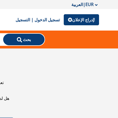
EUR
|
العربية
إدراج الإعلان!
تسجيل الدخول | التسجيل
بحث
تعذ
هل لد