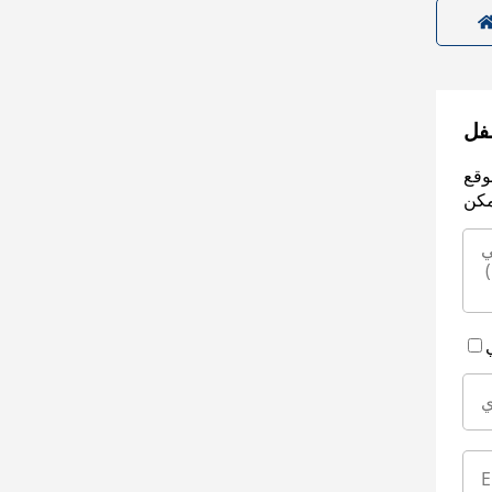
سفل
وقع