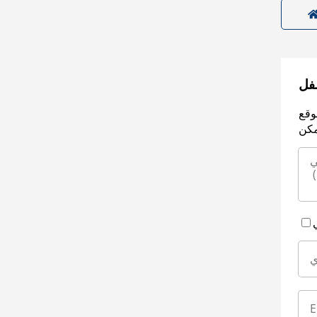
سفل
وقع