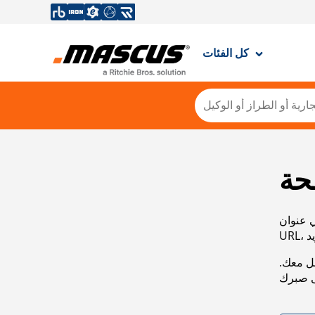
كل الفئات
حة
ي عنوان
صل معك.