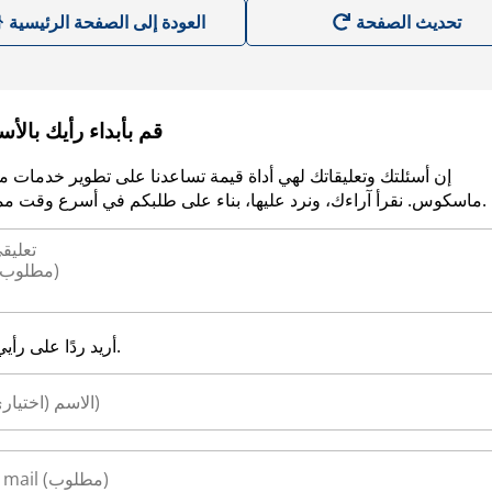
العودة إلى الصفحة الرئيسية
قم بأبداء رأيك بالأ
إن أسئلتك وتعليقاتك لهي أداة قيمة تساعدنا على تطوير خدمات م
ماسكوس. نقرأ آراءك، ونرد عليها، بناء على طلبكم في أسرع وقت ممكن.
أريد ردًا على رأيي.