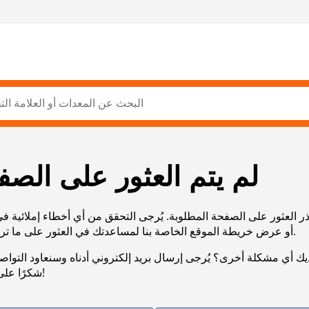
لم يتم العثور على الصف
ر العثور على الصفحة المطلوبة. يُرجى التحقق من أي أخطاء إملائية ف
URL، أو عرض خريطة الموقع الخاصة بنا لمساعدتك في العثور على ما تريد.
يك أي مشكلة أخرى؟ يُرجى إرسال بريد إلكتروني أدناه وسنعاود التوا
شكرًا على صبرك!