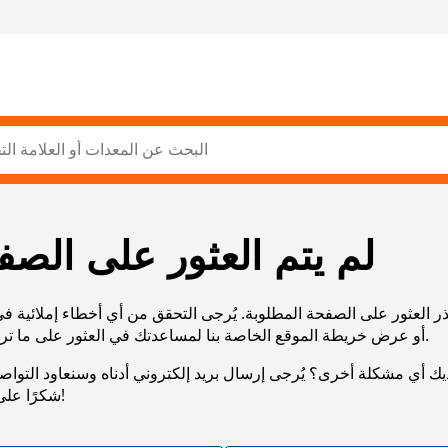
لم يتم العثور على الصف
ر العثور على الصفحة المطلوبة. يُرجى التحقق من أي أخطاء إملائية ف
URL، أو عرض خريطة الموقع الخاصة بنا لمساعدتك في العثور على ما تريد.
يك أي مشكلة أخرى؟ يُرجى إرسال بريد إلكتروني أدناه وسنعاود التوا
شكرًا على صبرك!