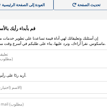
العودة إلى الصفحة الرئيسية
قم بأبداء رأيك بالأ
إن أسئلتك وتعليقاتك لهي أداة قيمة تساعدنا على تطوير خدمات م
ماسكوس. نقرأ آراءك، ونرد عليها، بناء على طلبكم في أسرع وقت ممكن.
أريد ردًا على رأيي.