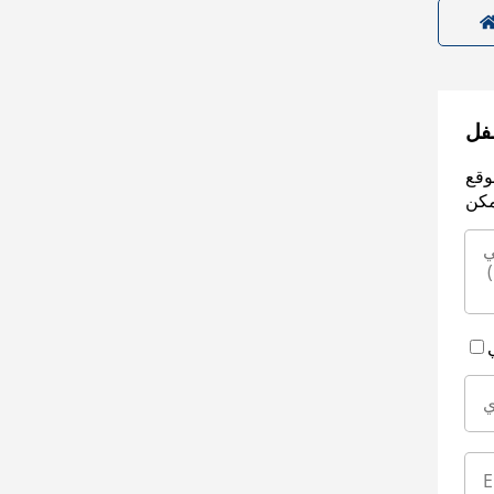
سفل
وقع