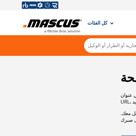
كل الفئات
حة
ي عنوان
صل معك.