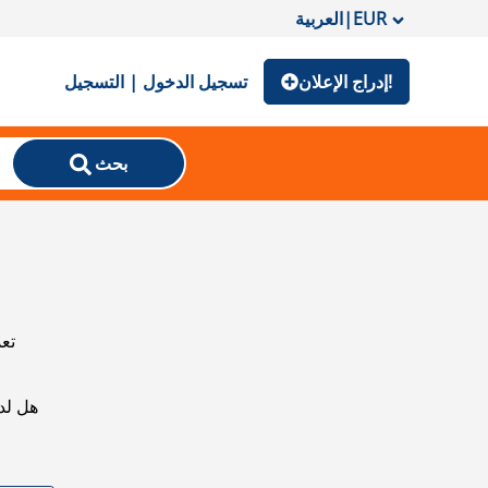
EUR
|
العربية
إدراج الإعلان!
تسجيل الدخول | التسجيل
بحث
تعذ
هل لد