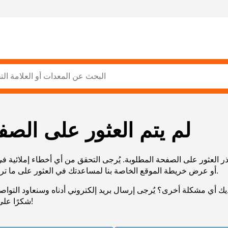
لم يتم العثور على الصف
ر العثور على الصفحة المطلوبة. يُرجى التحقق من أي أخطاء إملائية ف
URL، أو عرض خريطة الموقع الخاصة بنا لمساعدتك في العثور على ما تريد.
يك أي مشكلة أخرى؟ يُرجى إرسال بريد إلكتروني أدناه وسنعاود التوا
شكرًا على صبرك!