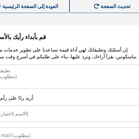
العودة إلى الصفحة الرئيسية
قم بأبداء رأيك بالأ
إن أسئلتك وتعليقاتك لهي أداة قيمة تساعدنا على تطوير خدمات م
ماسكوس. نقرأ آراءك، ونرد عليها، بناء على طلبكم في أسرع وقت ممكن.
أريد ردًا على رأيي.