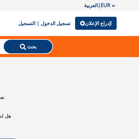
EUR
|
العربية
إدراج الإعلان!
تسجيل الدخول | التسجيل
بحث
تعذ
هل لد