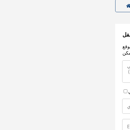
سفل
وقع