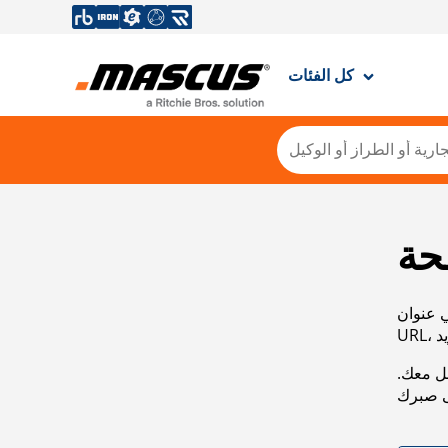
كل الفئات
حة
ي عنوان
صل معك.