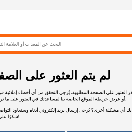
لم يتم العثور على الصف
ر العثور على الصفحة المطلوبة. يُرجى التحقق من أي أخطاء إملائية ف
URL، أو عرض خريطة الموقع الخاصة بنا لمساعدتك في العثور على ما تريد.
يك أي مشكلة أخرى؟ يُرجى إرسال بريد إلكتروني أدناه وسنعاود التوا
شكرًا على صبرك!