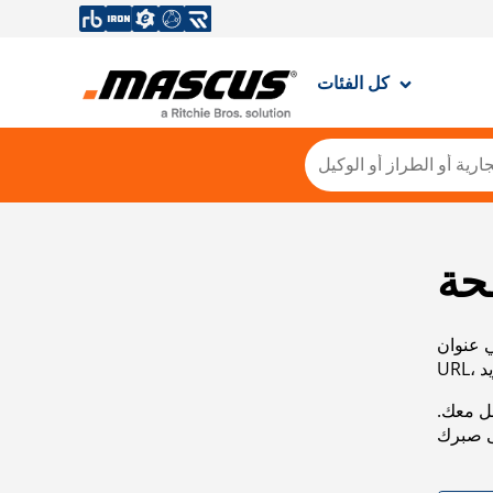
كل الفئات
حة
ي عنوان
صل معك.