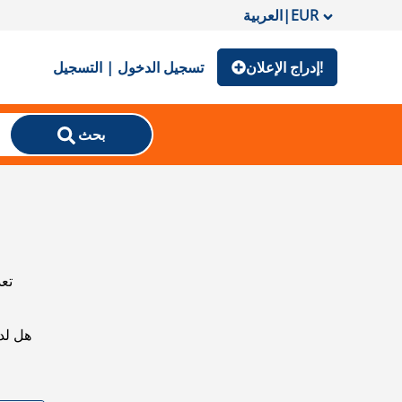
EUR
|
العربية
إدراج الإعلان!
تسجيل الدخول | التسجيل
بحث
تعذ
هل لد