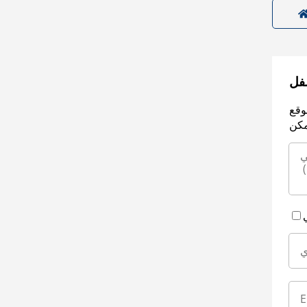
سفل
وقع