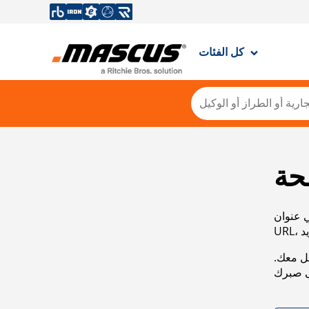
كل الفئات
حة
ي عنوان
صل معك.