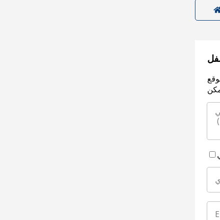
سفل
وقع