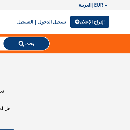
EUR
|
العربية
إدراج الإعلان!
تسجيل الدخول | التسجيل
بحث
تعذ
هل لد