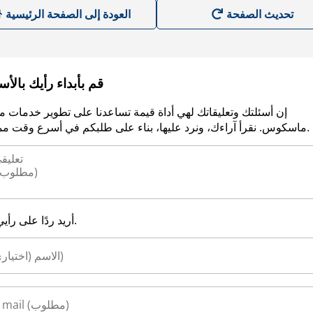
العودة إلى الصفحة الرئيسية
قم بأبداء رأيك بالأ
إن أسئلتك وتعليقاتك لهي أداة قيمة تساعدنا على تطوير خدمات م
ماسكوس. نقرأ آراءك، ونرد عليها، بناء على طلبكم في أسرع وقت ممكن.
أريد ردًا على رأيي.