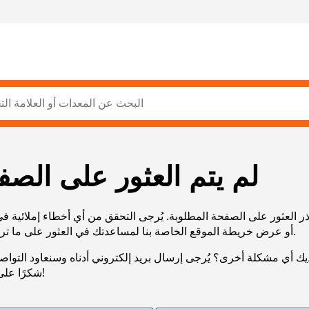
لم يتم العثور على الصف
ر العثور على الصفحة المطلوبة. يُرجى التحقق من أي أخطاء إملائية ف
URL، أو عرض خريطة الموقع الخاصة بنا لمساعدتك في العثور على ما تريد.
يك أي مشكلة أخرى؟ يُرجى إرسال بريد إلكتروني أدناه وسنعاود التوا
شكرًا على صبرك!