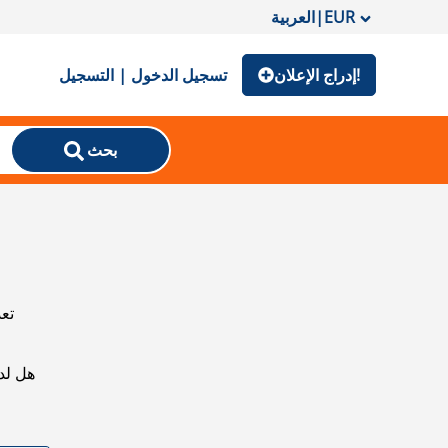
EUR
|
العربية
إدراج الإعلان!
تسجيل الدخول | التسجيل
بحث
تعذ
هل لد