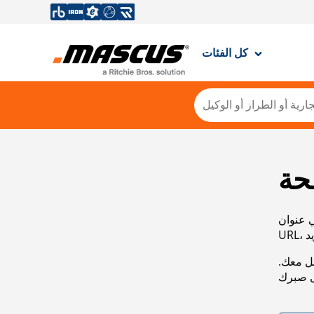
كل الفئات
حة
ي عنوان
صل معك.