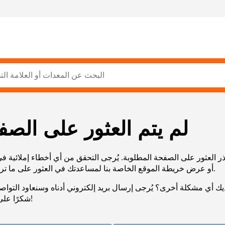
لم يتم العثور على الصف
ر العثور على الصفحة المطلوبة. يُرجى التحقق من أي أخطاء إملائية ف
URL، أو عرض خريطة الموقع الخاصة بنا لمساعدتك في العثور على ما تريد.
يك أي مشكلة أخرى؟ يُرجى إرسال بريد إلكتروني أدناه وسنعاود التوا
شكرًا على صبرك!