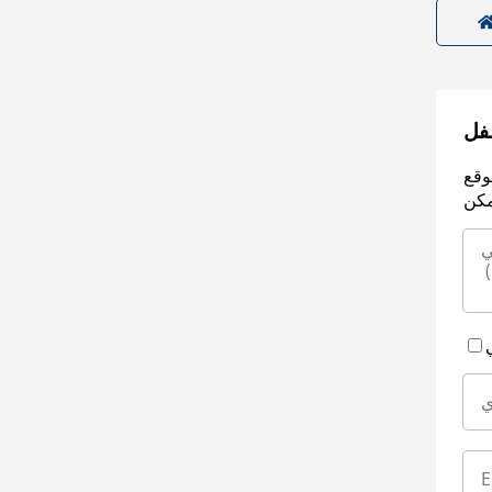
سفل
وقع