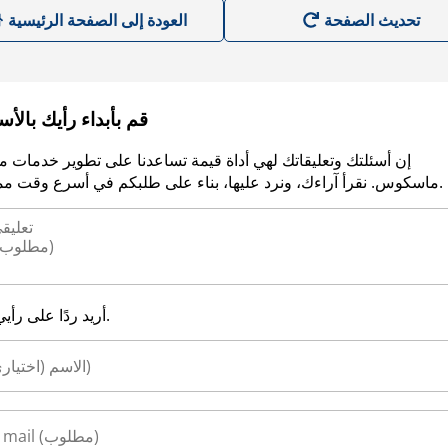
العودة إلى الصفحة الرئيسية
قم بأبداء رأيك بالأ
إن أسئلتك وتعليقاتك لهي أداة قيمة تساعدنا على تطوير خدمات م
ماسكوس. نقرأ آراءك، ونرد عليها، بناء على طلبكم في أسرع وقت ممكن.
أريد ردًا على رأيي.