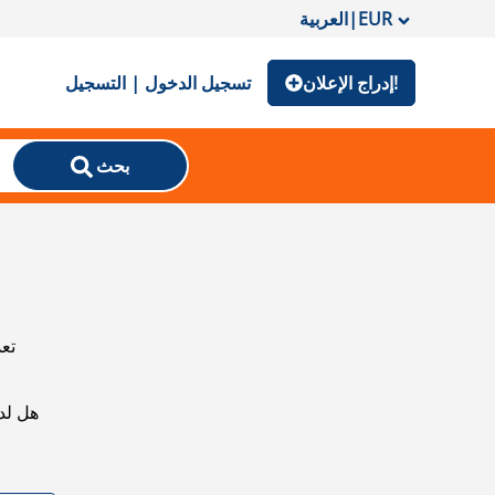
EUR
|
العربية
إدراج الإعلان!
تسجيل الدخول | التسجيل
بحث
تعذ
هل لد