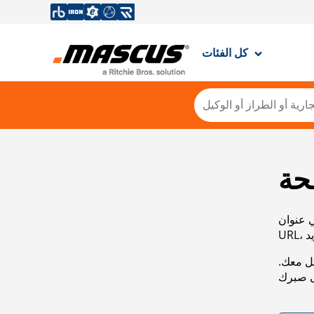
كل الفئات
حة
ي عنوان
صل معك.