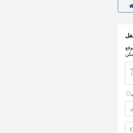
سفل
وقع