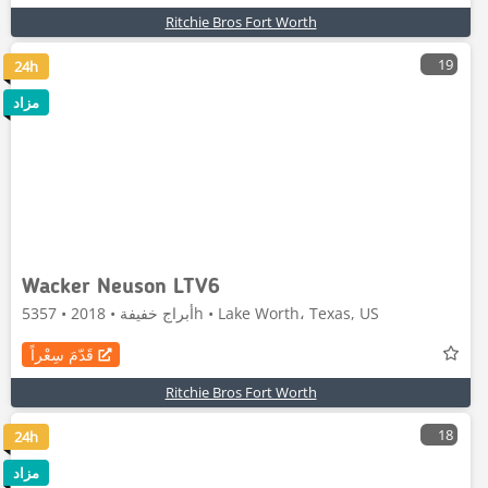
Ritchie Bros Fort Worth
19
24h
مزاد
Wacker Neuson LTV6
أبراج خفيفة • 2018 • 5357h • Lake Worth، Texas, US
قَدّمَ سِعْراً
Ritchie Bros Fort Worth
18
24h
مزاد