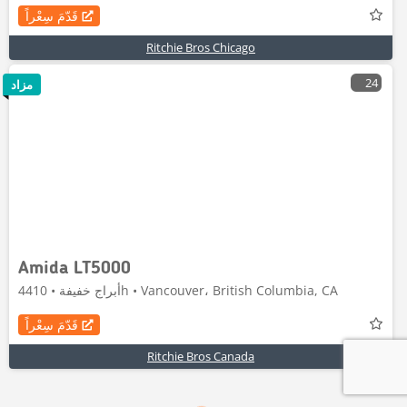
قَدّمَ سِعْراً
Ritchie Bros Chicago
24
مزاد
Amida LT5000
أبراج خفيفة • 4410h • Vancouver، British Columbia, CA
قَدّمَ سِعْراً
Ritchie Bros Canada