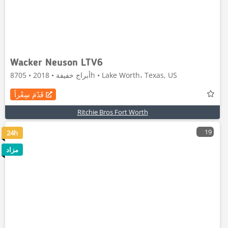
Wacker Neuson LTV6
أبراج خفيفة • 2018 • 8705h • Lake Worth، Texas, US
قَدّمَ سِعْراً
Ritchie Bros Fort Worth
19
24h
مزاد