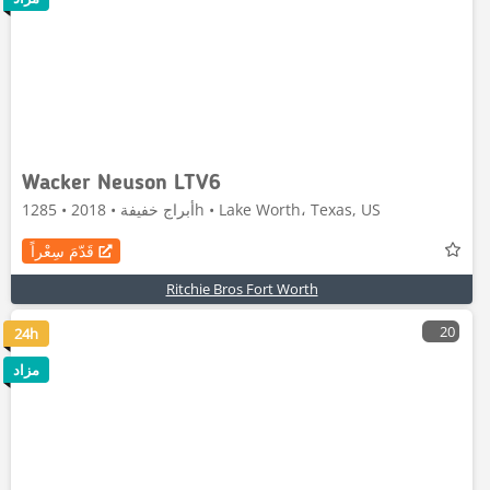
Wacker Neuson LTV6
أبراج خفيفة • 2018 • 1285h • Lake Worth، Texas, US
قَدّمَ سِعْراً
Ritchie Bros Fort Worth
20
24h
مزاد