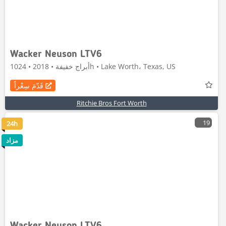
Wacker Neuson LTV6
أبراج خفيفة • 2018 • 1024h • Lake Worth، Texas, US
قَدّمَ سِعْراً
Ritchie Bros Fort Worth
19
24h
مزاد