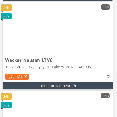
18
24h
مزاد
Wacker Neuson LTV6
أبراج خفيفة • 2018 • 1067h • Lake Worth، Texas, US
قَدّمَ سِعْراً
Ritchie Bros Fort Worth
18
24h
مزاد