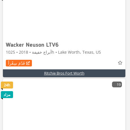
Wacker Neuson LTV6
أبراج خفيفة • 2018 • 1025h • Lake Worth، Texas, US
قَدّمَ سِعْراً
Ritchie Bros Fort Worth
19
24h
مزاد