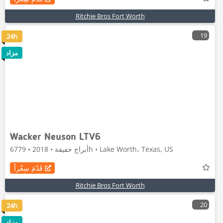
Ritchie Bros Fort Worth
19
24h
مزاد
Wacker Neuson LTV6
أبراج خفيفة • 2018 • 6779h • Lake Worth، Texas, US
قَدّمَ سِعْراً
Ritchie Bros Fort Worth
20
24h
مزاد