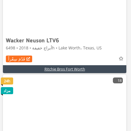
Wacker Neuson LTV6
أبراج خفيفة • 2018 • 6498h • Lake Worth، Texas, US
قَدّمَ سِعْراً
Ritchie Bros Fort Worth
18
24h
مزاد