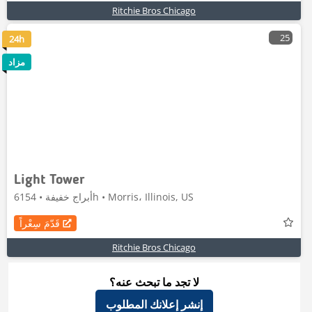
Ritchie Bros Chicago
25
24h
مزاد
Light Tower
أبراج خفيفة • 6154h • Morris، Illinois, US
قَدّمَ سِعْراً
Ritchie Bros Chicago
لا تجد ما تبحث عنه؟
إنشر إعلانك المطلوب