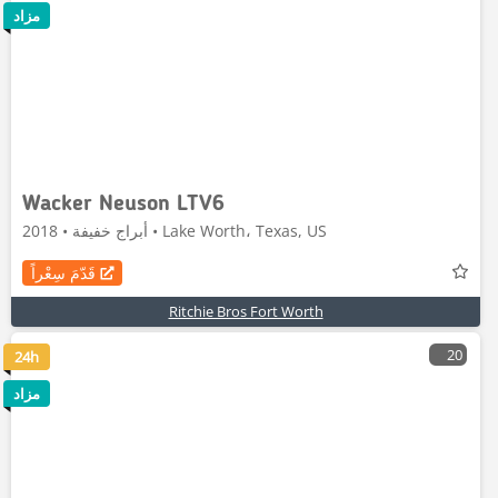
مزاد
Wacker Neuson LTV6
أبراج خفيفة • 2018 • Lake Worth، Texas, US
قَدّمَ سِعْراً
Ritchie Bros Fort Worth
20
24h
مزاد