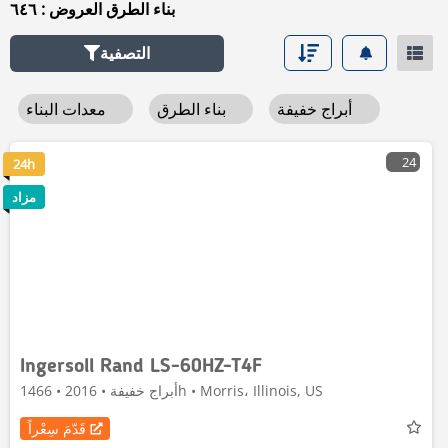
بناء الطرق العروض : ٦٤٦
التصفية
أبراج خفيفة
بناء الطرق
معدات البناء
24
24h
مزاد
Ingersoll Rand LS-60HZ-T4F
أبراج خفيفة • 2016 • 1466h • Morris، Illinois, US
قَدّمَ سِعْراً