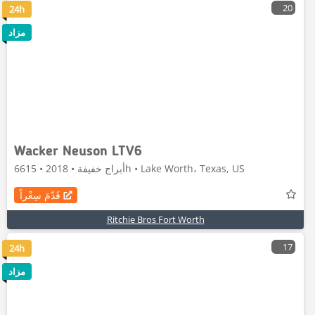
20
24h
مزاد
Wacker Neuson LTV6
أبراج خفيفة • 2018 • 6615h • Lake Worth، Texas, US
قَدّمَ سِعْراً
Ritchie Bros Fort Worth
17
24h
مزاد