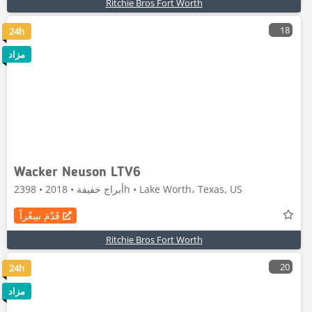
Ritchie Bros Fort Worth
18
24h
مزاد
Wacker Neuson LTV6
أبراج خفيفة • 2018 • 2398h • Lake Worth، Texas, US
قَدّمَ سِعْراً
Ritchie Bros Fort Worth
20
24h
مزاد