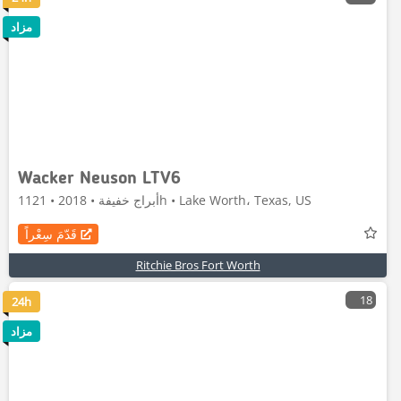
مزاد
Wacker Neuson LTV6
أبراج خفيفة • 2018 • 1121h • Lake Worth، Texas, US
قَدّمَ سِعْراً
Ritchie Bros Fort Worth
18
24h
مزاد