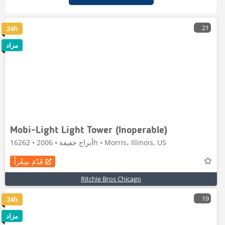
21
24h
مزاد
Mobi-Light Light Tower (Inoperable)
أبراج خفيفة • 2006 • 16262h • Morris، Illinois, US
قَدّمَ سِعْراً
Ritchie Bros Chicago
19
24h
مزاد