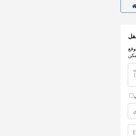
سفل
وقع