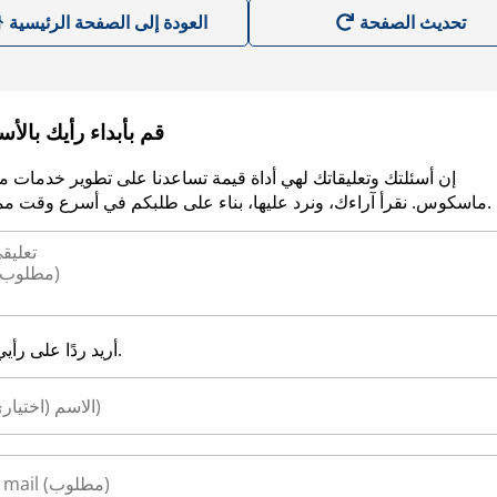
العودة إلى الصفحة الرئيسية
قم بأبداء رأيك بالأ
إن أسئلتك وتعليقاتك لهي أداة قيمة تساعدنا على تطوير خدمات م
ماسكوس. نقرأ آراءك، ونرد عليها، بناء على طلبكم في أسرع وقت ممكن.
أريد ردًا على رأيي.