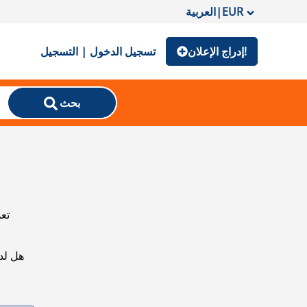
EUR
|
العربية
إدراج الإعلان!
تسجيل الدخول | التسجيل
بحث
تعذ
هل لد