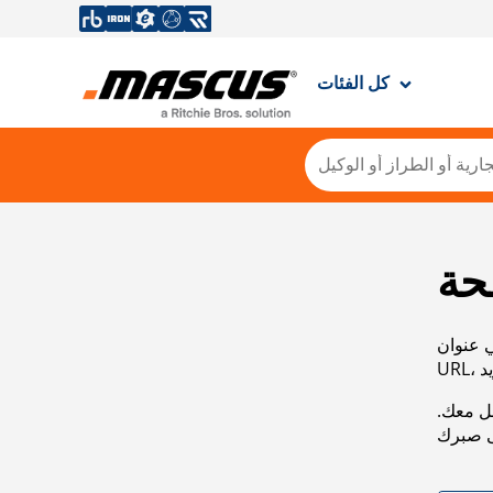
كل الفئات
حة
ي عنوان
صل معك.