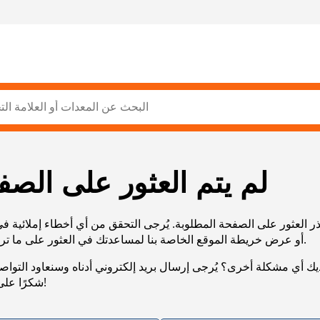
لم يتم العثور على الصف
ر العثور على الصفحة المطلوبة. يُرجى التحقق من أي أخطاء إملائية ف
URL، أو عرض خريطة الموقع الخاصة بنا لمساعدتك في العثور على ما تريد.
يك أي مشكلة أخرى؟ يُرجى إرسال بريد إلكتروني أدناه وسنعاود التوا
شكرًا على صبرك!