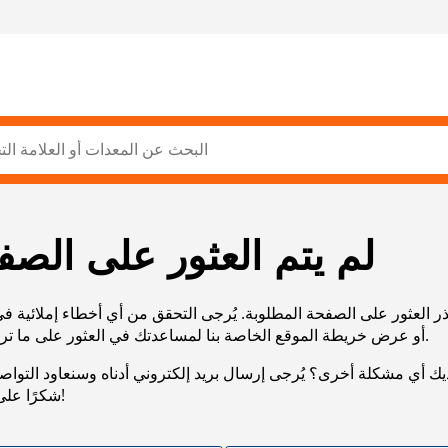
لم يتم العثور على الصف
ر العثور على الصفحة المطلوبة. يُرجى التحقق من أي أخطاء إملائية ف
URL، أو عرض خريطة الموقع الخاصة بنا لمساعدتك في العثور على ما تريد.
يك أي مشكلة أخرى؟ يُرجى إرسال بريد إلكتروني أدناه وسنعاود التوا
شكرًا على صبرك!