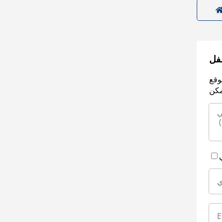
سفل
وقع