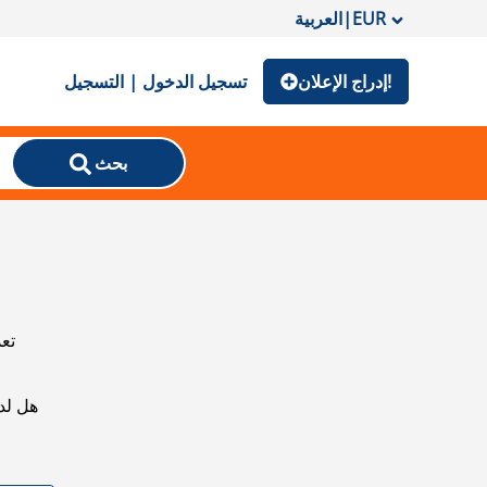
EUR
|
العربية
إدراج الإعلان!
تسجيل الدخول | التسجيل
بحث
تعذ
هل لد