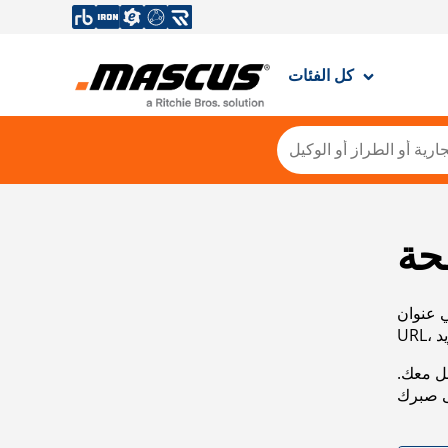
كل الفئات
حة
ي عنوان
صل معك.