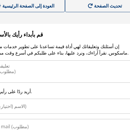
العودة إلى الصفحة الرئيسية
قم بأبداء رأيك بالأ
إن أسئلتك وتعليقاتك لهي أداة قيمة تساعدنا على تطوير خدمات م
ماسكوس. نقرأ آراءك، ونرد عليها، بناء على طلبكم في أسرع وقت ممكن.
أريد ردًا على رأيي.