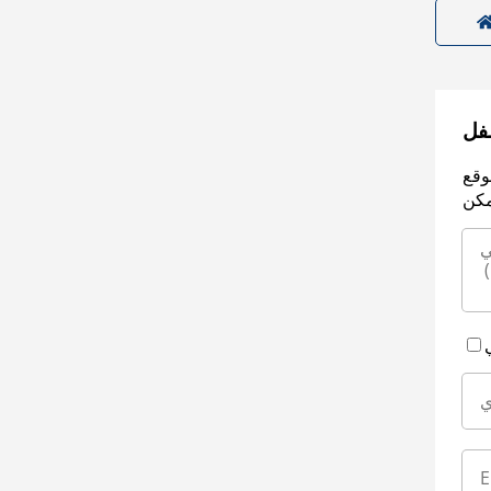
سفل
وقع