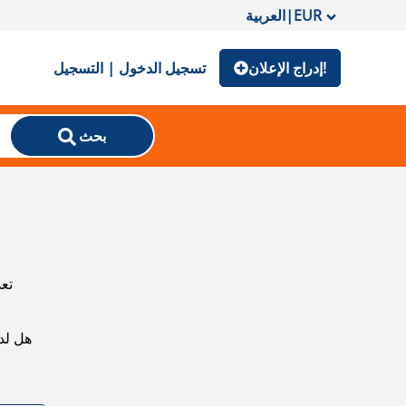
EUR
|
العربية
إدراج الإعلان!
تسجيل الدخول | التسجيل
بحث
تعذ
هل لد