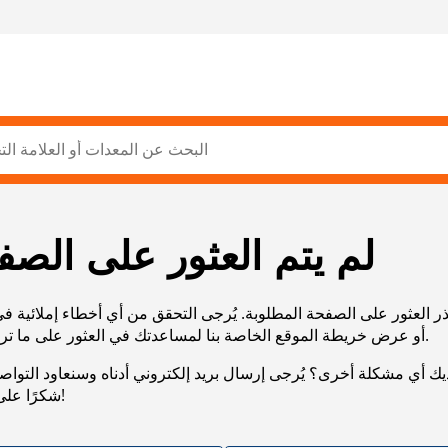
لم يتم العثور على الصف
ر العثور على الصفحة المطلوبة. يُرجى التحقق من أي أخطاء إملائية ف
URL، أو عرض خريطة الموقع الخاصة بنا لمساعدتك في العثور على ما تريد.
يك أي مشكلة أخرى؟ يُرجى إرسال بريد إلكتروني أدناه وسنعاود التوا
شكرًا على صبرك!