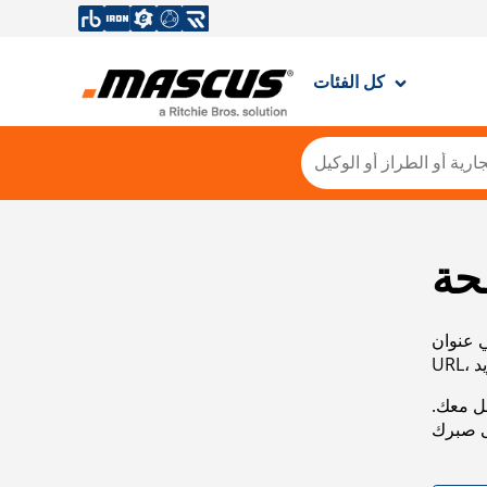
كل الفئات
حة
ي عنوان
صل معك.