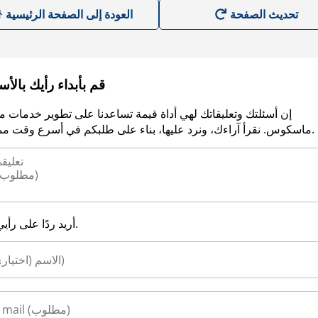
العودة إلى الصفحة الرئيسية
قم بأبداء رأيك بالأ
إن أسئلتك وتعليقاتك لهي أداة قيمة تساعدنا على تطوير خدمات م
ماسكوس. نقرأ آراءك، ونرد عليها، بناء على طلبكم في أسرع وقت ممكن.
أريد ردًا على رأيي.