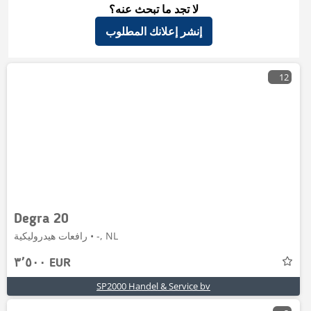
لا تجد ما تبحث عنه؟
إنشر إعلانك المطلوب
12
Degra 20
رافعات هيدروليكية • -, NL
٣٬٥٠٠ EUR
SP2000 Handel & Service bv