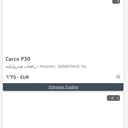
3
Carco P30
رافعات هيدروليكية • Huissen، Gelderland, NL
٦٬٣٥٠ EUR
Schraven Trading
6
1