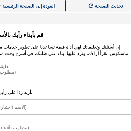
العودة إلى الصفحة الرئيسية
قم بأبداء رأيك بالأ
إن أسئلتك وتعليقاتك لهي أداة قيمة تساعدنا على تطوير خدمات م
ماسكوس. نقرأ آراءك، ونرد عليها، بناء على طلبكم في أسرع وقت ممكن.
أريد ردًا على رأيي.