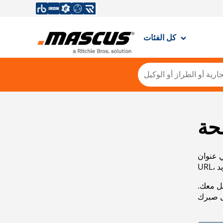
كل الفئات
حة
ي عنوان
صل معك.