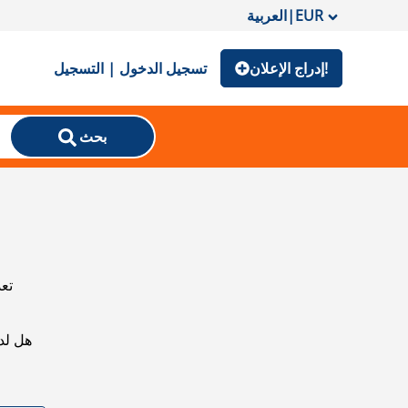
EUR
|
العربية
إدراج الإعلان!
تسجيل الدخول | التسجيل
بحث
تعذ
هل لد