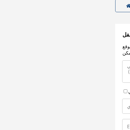
سفل
وقع