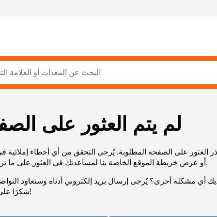
لم يتم العثور على الصف
ر العثور على الصفحة المطلوبة. يُرجى التحقق من أي أخطاء إملائية ف
URL، أو عرض خريطة الموقع الخاصة بنا لمساعدتك في العثور على ما تريد.
يك أي مشكلة أخرى؟ يُرجى إرسال بريد إلكتروني أدناه وسنعاود التوا
شكرًا على صبرك!