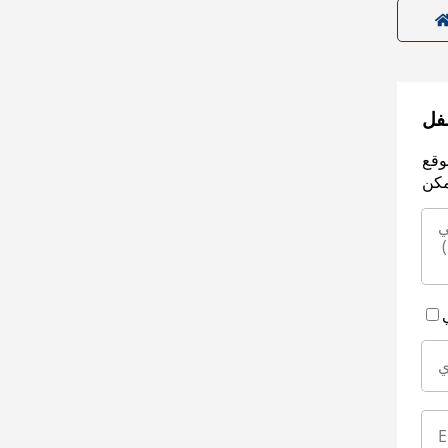
سفل
وقع