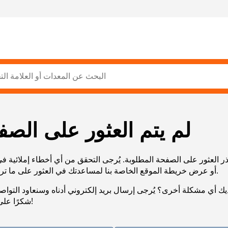
لم يتم العثور على الصف
ر العثور على الصفحة المطلوبة. يُرجى التحقق من أي أخطاء إملائية ف
URL، أو عرض خريطة الموقع الخاصة بنا لمساعدتك في العثور على ما تريد.
يك أي مشكلة أخرى؟ يُرجى إرسال بريد إلكتروني أدناه وسنعاود التوا
شكرًا على صبرك!