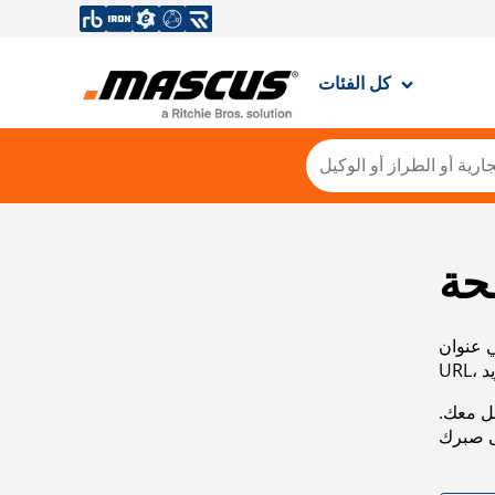
كل الفئات
حة
ي عنوان
صل معك.