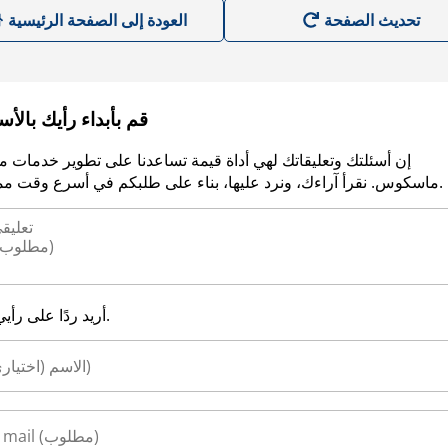
العودة إلى الصفحة الرئيسية
قم بأبداء رأيك بالأ
إن أسئلتك وتعليقاتك لهي أداة قيمة تساعدنا على تطوير خدمات م
ماسكوس. نقرأ آراءك، ونرد عليها، بناء على طلبكم في أسرع وقت ممكن.
أريد ردًا على رأيي.