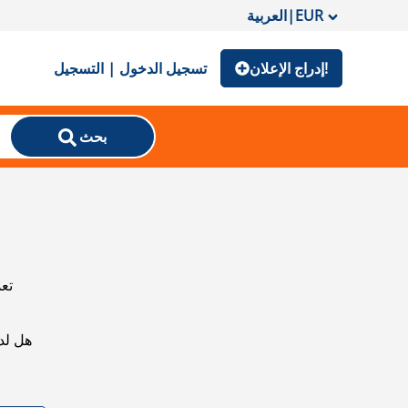
EUR
|
العربية
إدراج الإعلان!
تسجيل الدخول | التسجيل
بحث
تعذ
هل لد