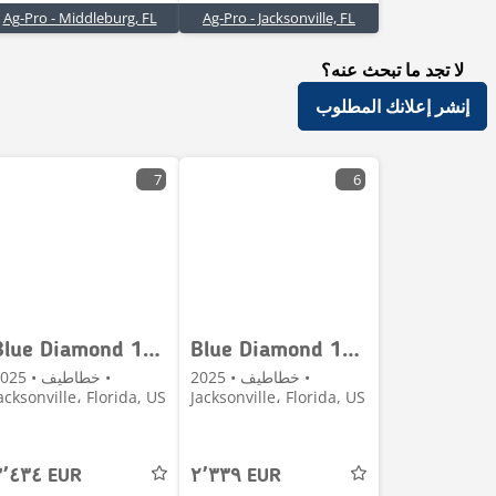
Ag-Pro - Middleburg, FL
Ag-Pro - Jacksonville, FL
لا تجد ما تبحث عنه؟
إنشر إعلانك المطلوب
7
6
Blue Diamond 106040
Blue Diamond 106033
خطاطيف • 2025 •
خطاطيف • 025
acksonville، Florida, US
Jacksonville، Florida, US
٣٬٤٣٤ EUR
٢٬٣٣٩ EUR