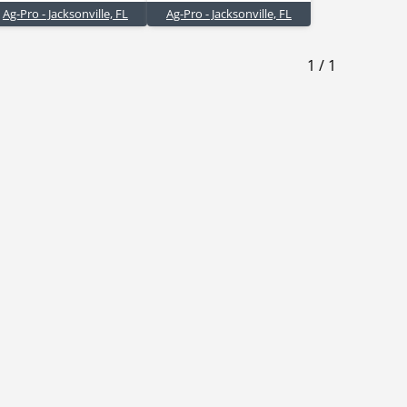
Ag-Pro - Jacksonville, FL
Ag-Pro - Jacksonville, FL
1
/
1