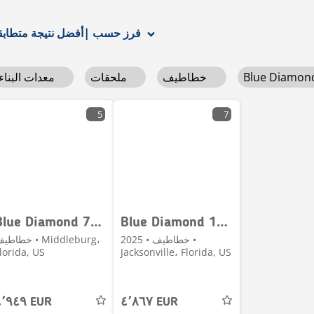
أفضل نتيجة متطابقة
فرز حسب
|
Blue Diamo
خطاطيف
ملحقات
معدات البناء
5
7
Blue Diamond 72 Severe Duty 106450
Blue Diamond 106450
خطاطيف • 2025 •
خطاطيف • iddleburg
lorida, US
Jacksonville، Florida, US
٤٬٩٤٩ EUR
٤٬٨٦٧ EUR