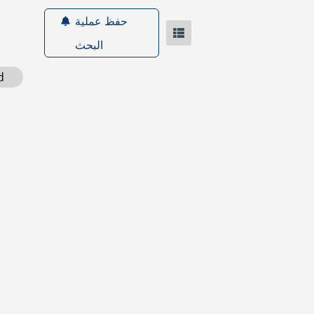
حفظ عملية
البحث
nd