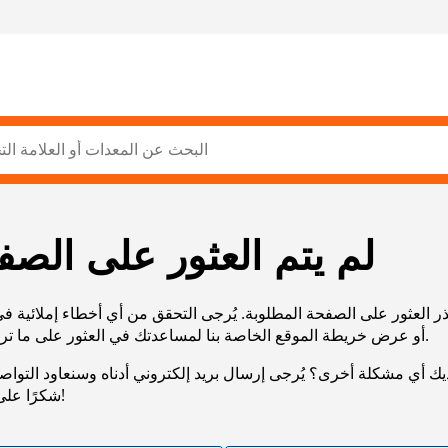
لم يتم العثور على الصف
ر العثور على الصفحة المطلوبة. يُرجى التحقق من أي أخطاء إملائية ف
URL، أو عرض خريطة الموقع الخاصة بنا لمساعدتك في العثور على ما تريد.
يك أي مشكلة أخرى؟ يُرجى إرسال بريد إلكتروني أدناه وسنعاود التوا
شكرًا على صبرك!