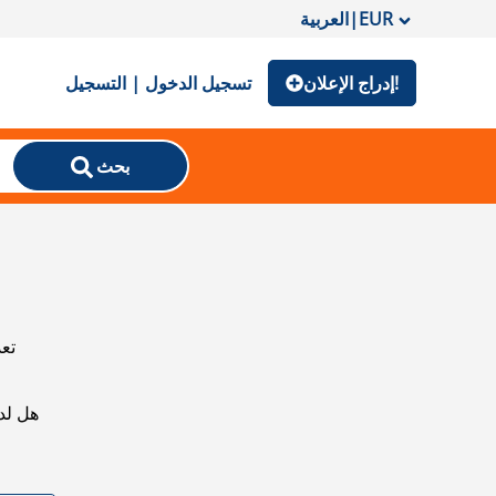
EUR
|
العربية
إدراج الإعلان!
تسجيل الدخول | التسجيل
بحث
تعذ
هل لد