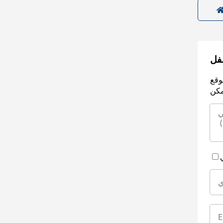
سفل
وقع