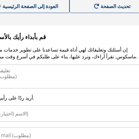
العودة إلى الصفحة الرئيسية
قم بأبداء رأيك بالأ
إن أسئلتك وتعليقاتك لهي أداة قيمة تساعدنا على تطوير خدمات م
ماسكوس. نقرأ آراءك، ونرد عليها، بناء على طلبكم في أسرع وقت ممكن.
أريد ردًا على رأيي.