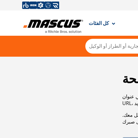
كل الفئات
حة
ي عنوان
صل معك.