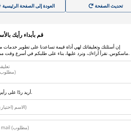
العودة إلى الصفحة الرئيسية
قم بأبداء رأيك بالأ
إن أسئلتك وتعليقاتك لهي أداة قيمة تساعدنا على تطوير خدمات م
ماسكوس. نقرأ آراءك، ونرد عليها، بناء على طلبكم في أسرع وقت ممكن.
أريد ردًا على رأيي.