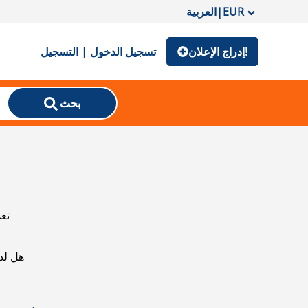
EUR
|
العربية
إدراج الإعلان!
تسجيل الدخول | التسجيل
بحث
تعذ
هل لد