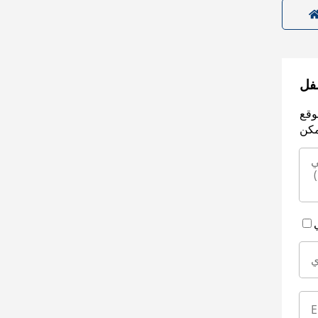
سفل
وقع