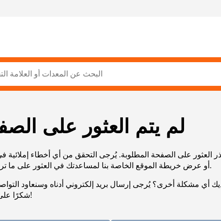
لم يتم العثور على الصف
ر العثور على الصفحة المطلوبة. يُرجى التحقق من أي أخطاء إملائية ف
URL، أو عرض خريطة الموقع الخاصة بنا لمساعدتك في العثور على ما تريد.
يك أي مشكلة أخرى؟ يُرجى إرسال بريد إلكتروني أدناه وسنعاود التوا
شكرًا على صبرك!