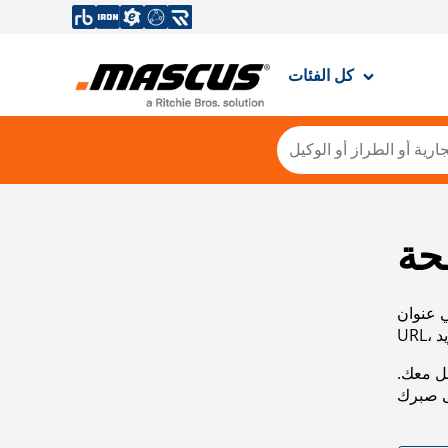
كل الفئات
حة
ي عنوان
صل معك.