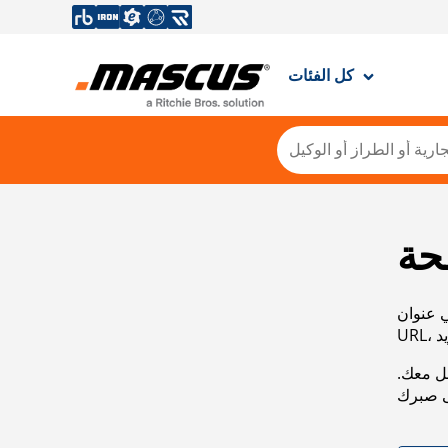
كل الفئات
حة
ي عنوان
صل معك.