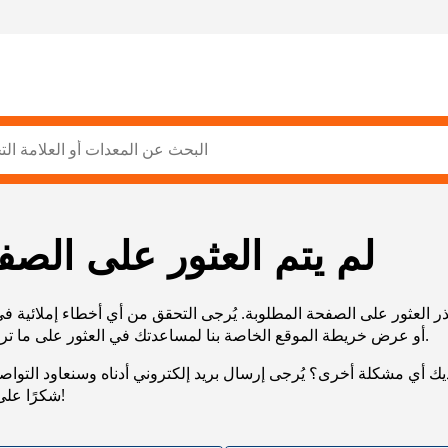
لم يتم العثور على الصف
ر العثور على الصفحة المطلوبة. يُرجى التحقق من أي أخطاء إملائية ف
URL، أو عرض خريطة الموقع الخاصة بنا لمساعدتك في العثور على ما تريد.
يك أي مشكلة أخرى؟ يُرجى إرسال بريد إلكتروني أدناه وسنعاود التوا
شكرًا على صبرك!