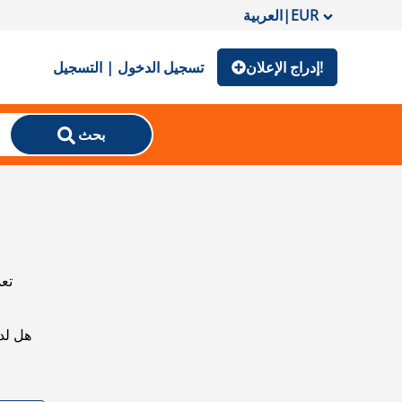
EUR
|
العربية
إدراج الإعلان!
تسجيل الدخول | التسجيل
بحث
تعذ
هل لد