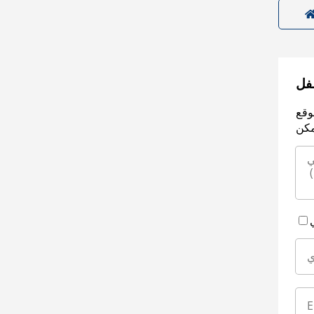
سفل
وقع