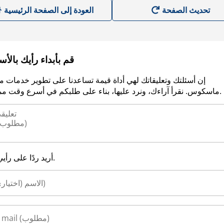
العودة إلى الصفحة الرئيسية
قم بأبداء رأيك بالأ
إن أسئلتك وتعليقاتك لهي أداة قيمة تساعدنا على تطوير خدمات م
ماسكوس. نقرأ آراءك، ونرد عليها، بناء على طلبكم في أسرع وقت ممكن.
أريد ردًا على رأيي.