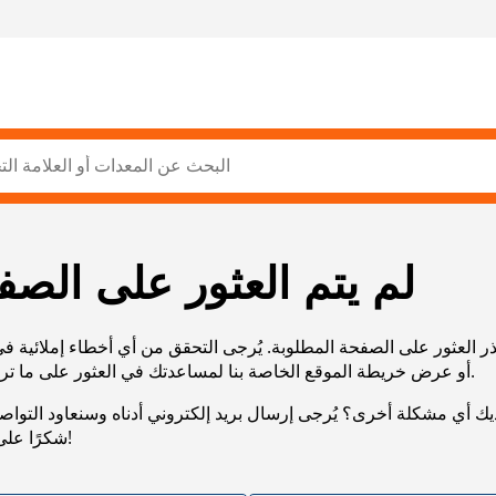
لم يتم العثور على الصف
ر العثور على الصفحة المطلوبة. يُرجى التحقق من أي أخطاء إملائية ف
URL، أو عرض خريطة الموقع الخاصة بنا لمساعدتك في العثور على ما تريد.
يك أي مشكلة أخرى؟ يُرجى إرسال بريد إلكتروني أدناه وسنعاود التوا
شكرًا على صبرك!