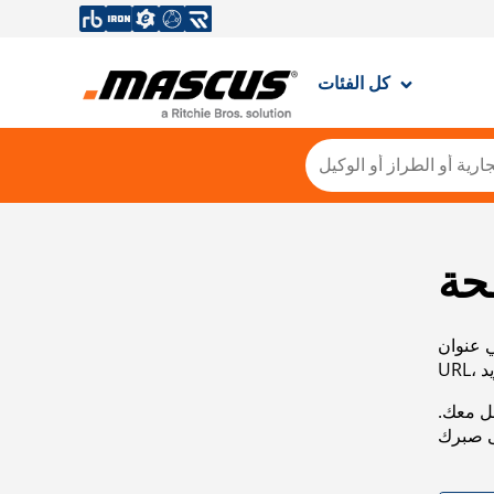
كل الفئات
حة
ي عنوان
صل معك.