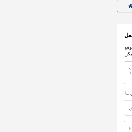
سفل
وقع