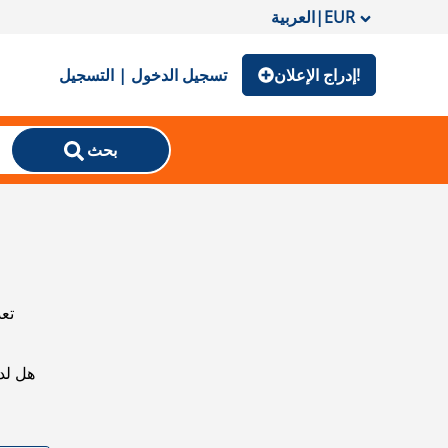
EUR
|
العربية
إدراج الإعلان!
تسجيل الدخول | التسجيل
بحث
تعذ
هل لد