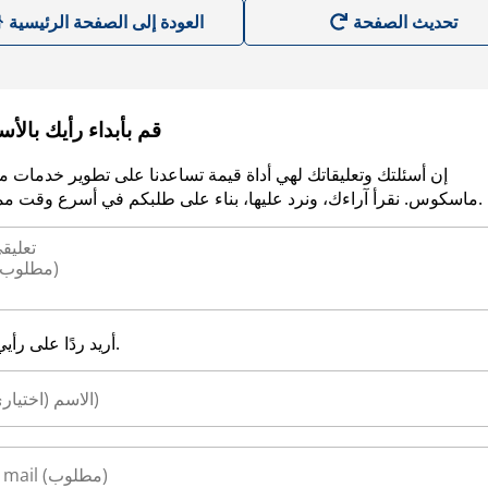
العودة إلى الصفحة الرئيسية
قم بأبداء رأيك بالأ
إن أسئلتك وتعليقاتك لهي أداة قيمة تساعدنا على تطوير خدمات م
ماسكوس. نقرأ آراءك، ونرد عليها، بناء على طلبكم في أسرع وقت ممكن.
أريد ردًا على رأيي.