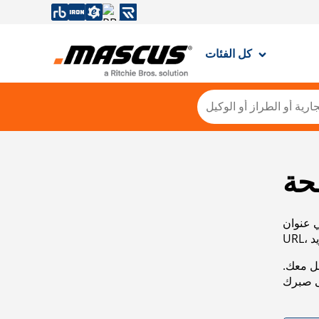
كل الفئات
حة
ي عنوان
صل معك.