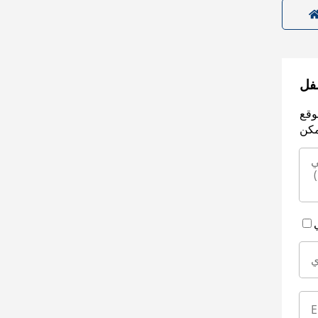
سفل
وقع