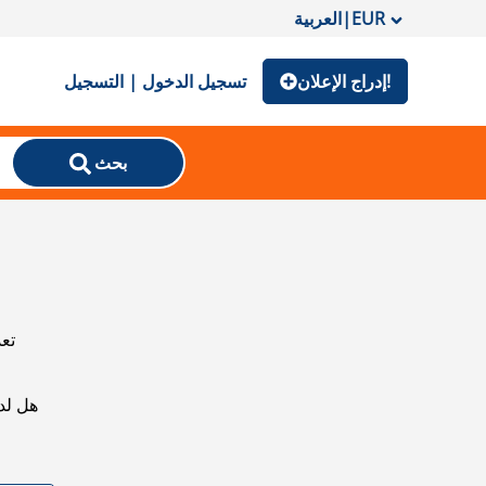
EUR
|
العربية
إدراج الإعلان!
تسجيل الدخول | التسجيل
بحث
تعذ
هل لد