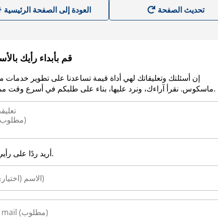
العودة إلى الصفحة الرئيسية
قم بأبداء رأيك بالأ
إن أسئلتك وتعليقاتك لهي أداة قيمة تساعدنا على تطوير خدمات م
ماسكوس. نقرأ آراءك، ونرد عليها، بناء على طلبكم في أسرع وقت ممكن.
أريد ردًا على رأيي.