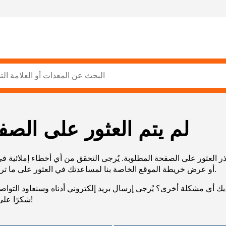
لم يتم العثور على الصف
ر العثور على الصفحة المطلوبة. يُرجى التحقق من أي أخطاء إملائية ف
URL، أو عرض خريطة الموقع الخاصة بنا لمساعدتك في العثور على ما تريد.
يك أي مشكلة أخرى؟ يُرجى إرسال بريد إلكتروني أدناه وسنعاود التوا
شكرًا على صبرك!