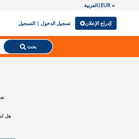
EUR
|
العربية
إدراج الإعلان!
تسجيل الدخول | التسجيل
بحث
تعذ
هل لد