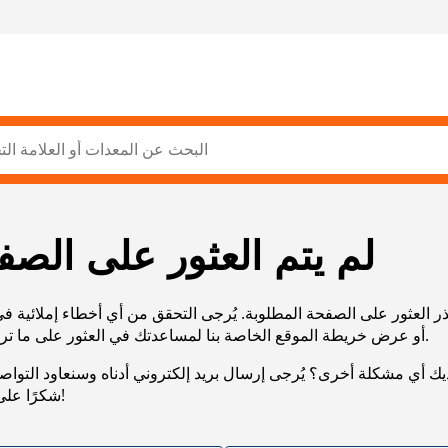
لم يتم العثور على الصف
ر العثور على الصفحة المطلوبة. يُرجى التحقق من أي أخطاء إملائية ف
URL، أو عرض خريطة الموقع الخاصة بنا لمساعدتك في العثور على ما تريد.
يك أي مشكلة أخرى؟ يُرجى إرسال بريد إلكتروني أدناه وسنعاود التوا
شكرًا على صبرك!