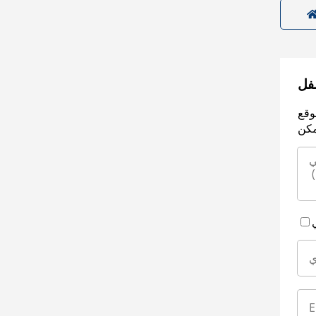
سفل
وقع