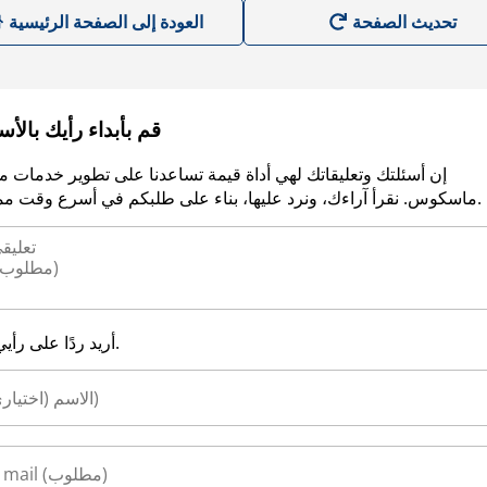
العودة إلى الصفحة الرئيسية
قم بأبداء رأيك بالأ
إن أسئلتك وتعليقاتك لهي أداة قيمة تساعدنا على تطوير خدمات م
ماسكوس. نقرأ آراءك، ونرد عليها، بناء على طلبكم في أسرع وقت ممكن.
أريد ردًا على رأيي.