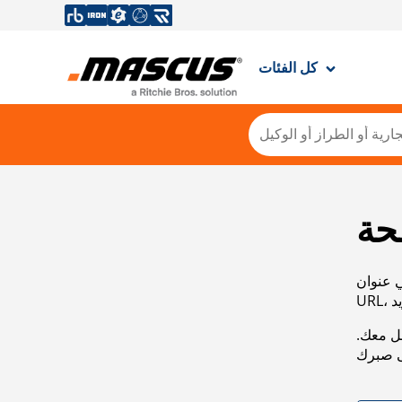
كل الفئات
حة
ي عنوان
صل معك.