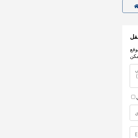
سفل
وقع