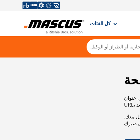
كل الفئات
حة
ي عنوان
صل معك.