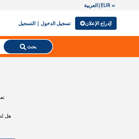
EUR
|
العربية
إدراج الإعلان!
تسجيل الدخول | التسجيل
بحث
تعذ
هل لد