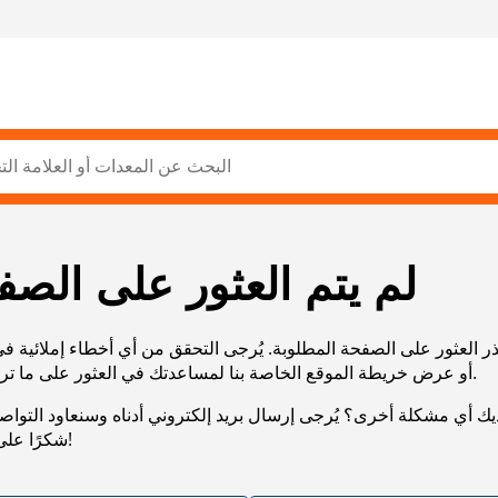
لم يتم العثور على الصف
ر العثور على الصفحة المطلوبة. يُرجى التحقق من أي أخطاء إملائية ف
URL، أو عرض خريطة الموقع الخاصة بنا لمساعدتك في العثور على ما تريد.
يك أي مشكلة أخرى؟ يُرجى إرسال بريد إلكتروني أدناه وسنعاود التوا
شكرًا على صبرك!