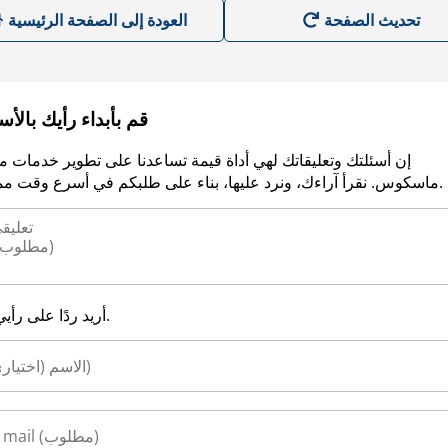
العودة إلى الصفحة الرئيسية
قم بأبداء رأيك بالأ
إن أسئلتك وتعليقاتك لهي أداة قيمة تساعدنا على تطوير خدمات م
ماسكوس. نقرأ آراءك، ونرد عليها، بناء على طلبكم في أسرع وقت ممكن.
أريد ردًا على رأيي.