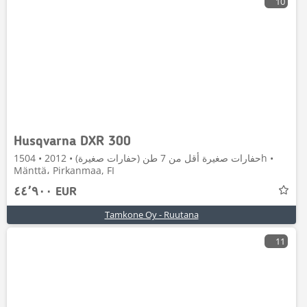
10
Husqvarna DXR 300
حفارات صغيرة أقل من 7 طن (حفارات صغيرة) • 2012 • 1504h •
Mänttä، Pirkanmaa, FI
٤٤٬٩٠٠ EUR
Tamkone Oy - Ruutana
11