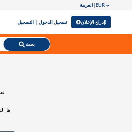
EUR
|
العربية
إدراج الإعلان!
تسجيل الدخول | التسجيل
بحث
تعذ
هل لد