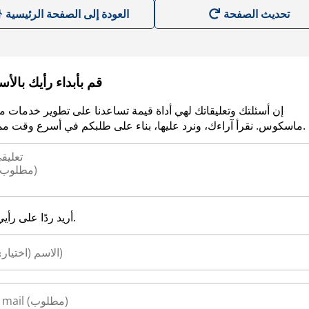
العودة إلى الصفحة الرئيسية
قم بأبداء رأيك بالأ
إن أسئلتك وتعليقاتك لهي أداة قيمة تساعدنا على تطوير خدمات م
ماسكوس. نقرأ آراءك، ونرد عليها، بناء على طلبكم في أسرع وقت ممكن.
أريد ردًا على رأيي.