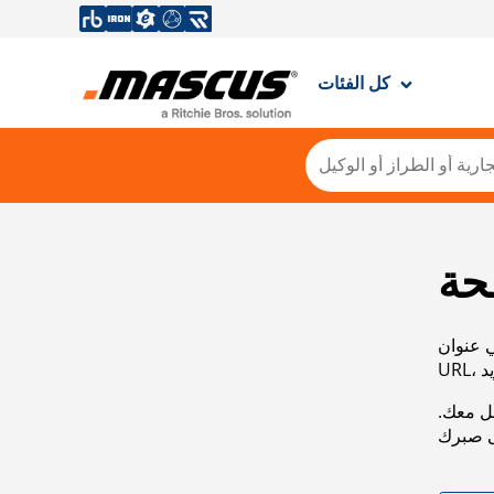
كل الفئات
حة
ي عنوان
صل معك.