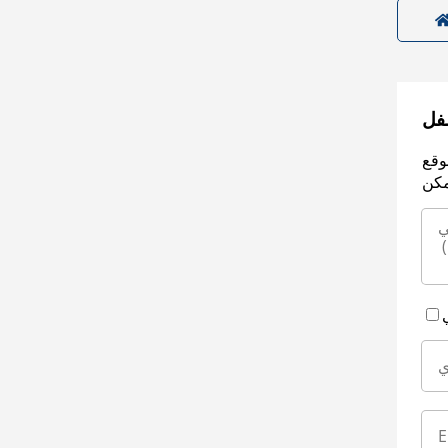
سفل
وقع