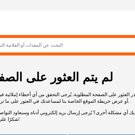
لم يتم العثور على الصف
ر العثور على الصفحة المطلوبة. يُرجى التحقق من أي أخطاء إملائية ف
URL، أو عرض خريطة الموقع الخاصة بنا لمساعدتك في العثور على ما تريد.
يك أي مشكلة أخرى؟ يُرجى إرسال بريد إلكتروني أدناه وسنعاود التوا
شكرًا على صبرك!