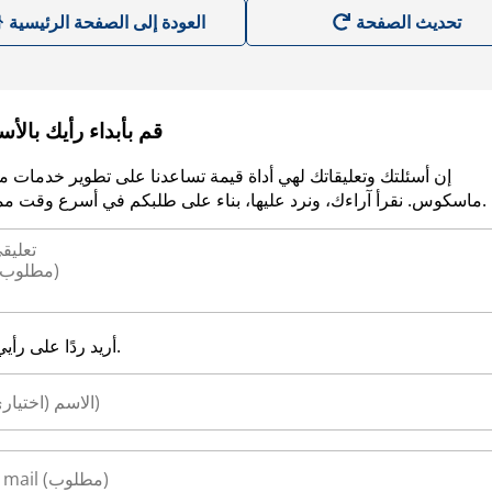
العودة إلى الصفحة الرئيسية
قم بأبداء رأيك بالأ
إن أسئلتك وتعليقاتك لهي أداة قيمة تساعدنا على تطوير خدمات م
ماسكوس. نقرأ آراءك، ونرد عليها، بناء على طلبكم في أسرع وقت ممكن.
أريد ردًا على رأيي.