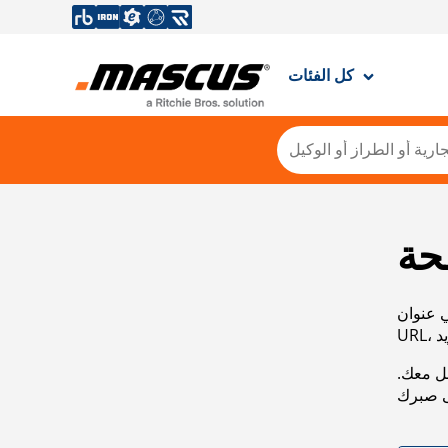
كل الفئات
حة
ي عنوان
صل معك.