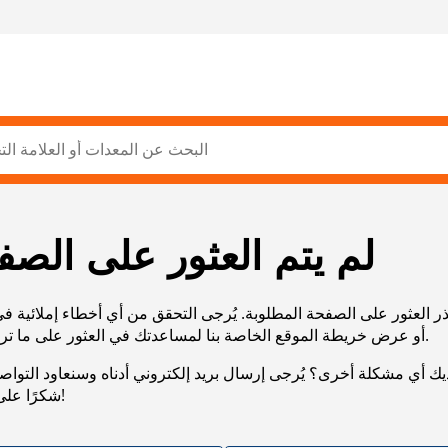
لم يتم العثور على الصف
ر العثور على الصفحة المطلوبة. يُرجى التحقق من أي أخطاء إملائية ف
URL، أو عرض خريطة الموقع الخاصة بنا لمساعدتك في العثور على ما تريد.
يك أي مشكلة أخرى؟ يُرجى إرسال بريد إلكتروني أدناه وسنعاود التوا
شكرًا على صبرك!