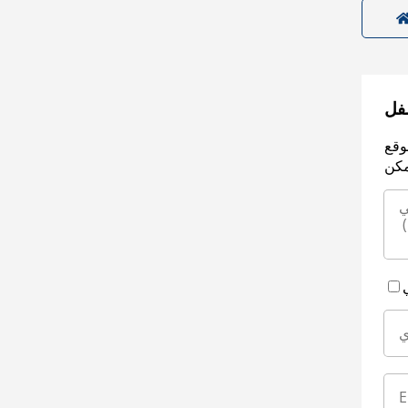
سفل
وقع