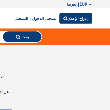
EUR
|
العربية
إدراج الإعلان!
تسجيل الدخول | التسجيل
بحث
تعذ
هل لد