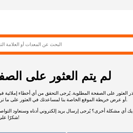
لم يتم العثور على الصف
ر العثور على الصفحة المطلوبة. يُرجى التحقق من أي أخطاء إملائية ف
URL، أو عرض خريطة الموقع الخاصة بنا لمساعدتك في العثور على ما تريد.
يك أي مشكلة أخرى؟ يُرجى إرسال بريد إلكتروني أدناه وسنعاود التوا
شكرًا على صبرك!