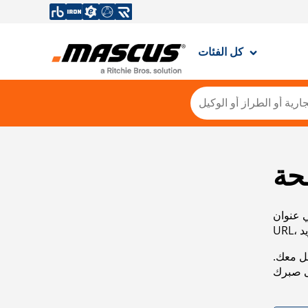
كل الفئات
حة
ي عنوان
صل معك.