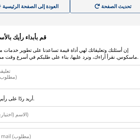
العودة إلى الصفحة الرئيسية
قم بأبداء رأيك بالأ
إن أسئلتك وتعليقاتك لهي أداة قيمة تساعدنا على تطوير خدمات م
ماسكوس. نقرأ آراءك، ونرد عليها، بناء على طلبكم في أسرع وقت ممكن.
أريد ردًا على رأيي.