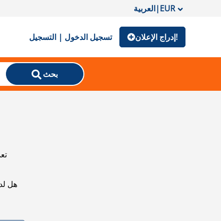
EUR
|
العربية
إدراج الإعلان!
تسجيل الدخول | التسجيل
بحث
تعذ
هل لد