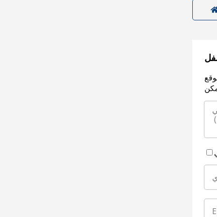
سفل
وقع