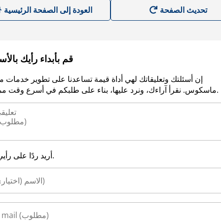
العودة إلى الصفحة الرئيسية
قم بأبداء رأيك بالأ
إن أسئلتك وتعليقاتك لهي أداة قيمة تساعدنا على تطوير خدمات م
ماسكوس. نقرأ آراءك، ونرد عليها، بناء على طلبكم في أسرع وقت ممكن.
أريد ردًا على رأيي.