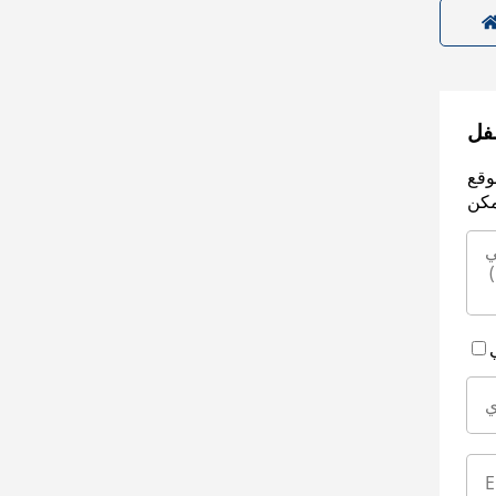
سفل
وقع