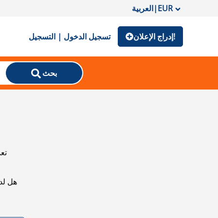
EUR
|
العربية
إدراج الإعلان!
تسجيل الدخول | التسجيل
بحث
تعذ
هل لد