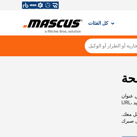
كل الفئات
حة
ي عنوان
صل معك.