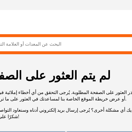
لم يتم العثور على الصف
ر العثور على الصفحة المطلوبة. يُرجى التحقق من أي أخطاء إملائية ف
URL، أو عرض خريطة الموقع الخاصة بنا لمساعدتك في العثور على ما تريد.
يك أي مشكلة أخرى؟ يُرجى إرسال بريد إلكتروني أدناه وسنعاود التوا
شكرًا على صبرك!