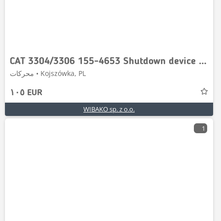
CAT 3304/3306 155-4653 Shutdown device / Abschalteinri
محركات • Kojszówka, PL
١٠٥ EUR
WIBAKO sp. z o.o.
1