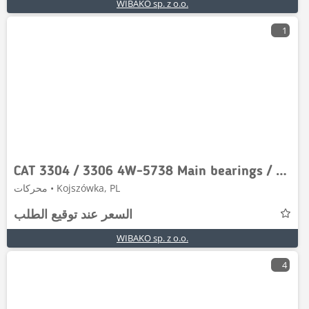
WIBAKO sp. z o.o.
1
CAT 3304 / 3306 4W-5738 Main bearings / Hauptlager / P
محركات • Kojszówka, PL
السعر عند توقيع الطلب
WIBAKO sp. z o.o.
4