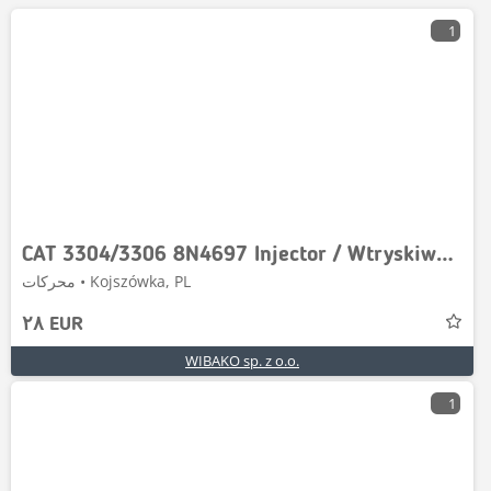
1
CAT 3304/3306 8N4697 Injector / Wtryskiwacz
محركات • Kojszówka, PL
٢٨ EUR
WIBAKO sp. z o.o.
1