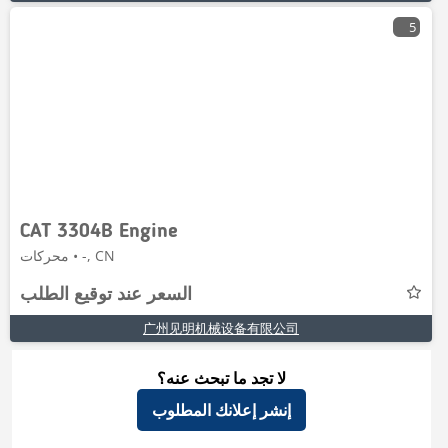
5
CAT 3304B Engine
محركات • -, CN
السعر عند توقيع الطلب
广州见明机械设备有限公司
لا تجد ما تبحث عنه؟
إنشر إعلانك المطلوب