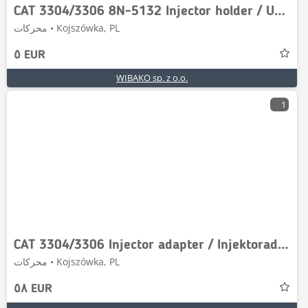
CAT 3304/3306 8N-5132 Injector holder / Uchwyt wtryski
محركات • Kojszówka, PL
٥ EUR
WIBAKO sp. z o.o.
1
CAT 3304/3306 Injector adapter / Injektoradapter / Ad
محركات • Kojszówka, PL
٥٨ EUR