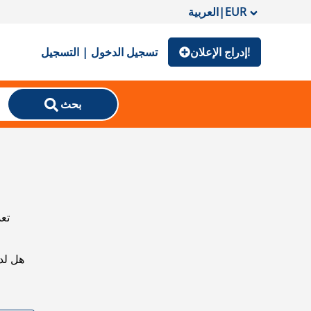
EUR
|
العربية
إدراج الإعلان!
تسجيل الدخول | التسجيل
بحث
تعذ
هل لد