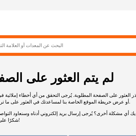
لم يتم العثور على الصف
ر العثور على الصفحة المطلوبة. يُرجى التحقق من أي أخطاء إملائية ف
URL، أو عرض خريطة الموقع الخاصة بنا لمساعدتك في العثور على ما تريد.
يك أي مشكلة أخرى؟ يُرجى إرسال بريد إلكتروني أدناه وسنعاود التوا
شكرًا على صبرك!