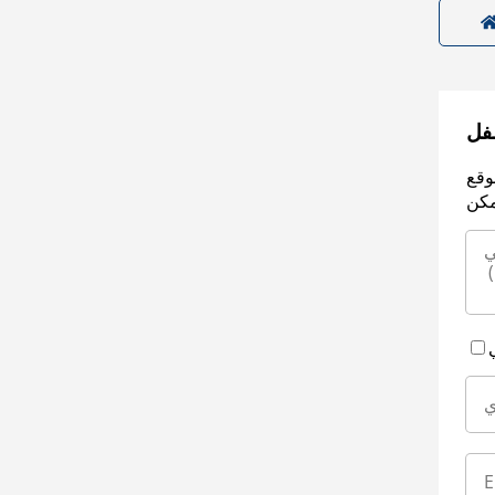
سفل
وقع