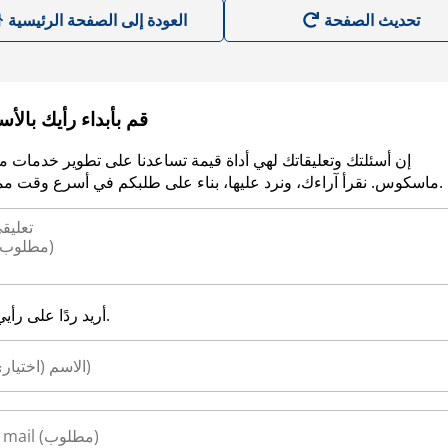
العودة إلى الصفحة الرئيسية
قم بأبداء رأيك بالأ
إن أسئلتك وتعليقاتك لهي أداة قيمة تساعدنا على تطوير خدمات م
ماسكوس. نقرأ آراءك، ونرد عليها، بناء على طلبكم في أسرع وقت ممكن.
أريد ردًا على رأيي.