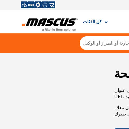
كل الفئات
حة
ي عنوان
صل معك.