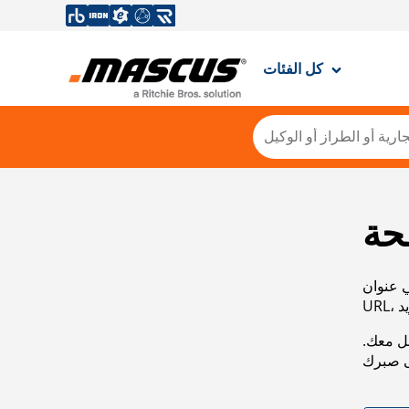
كل الفئات
حة
ي عنوان
صل معك.