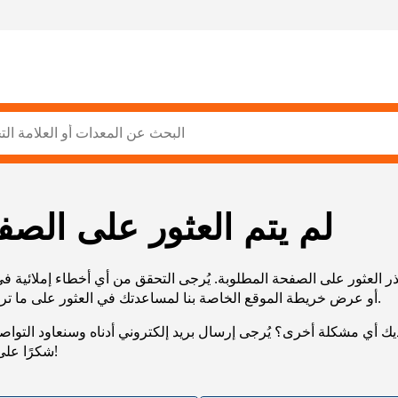
لم يتم العثور على الصف
ر العثور على الصفحة المطلوبة. يُرجى التحقق من أي أخطاء إملائية ف
URL، أو عرض خريطة الموقع الخاصة بنا لمساعدتك في العثور على ما تريد.
يك أي مشكلة أخرى؟ يُرجى إرسال بريد إلكتروني أدناه وسنعاود التوا
شكرًا على صبرك!