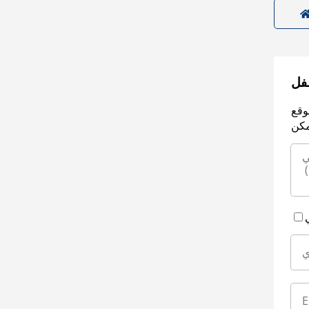
سفل
وقع