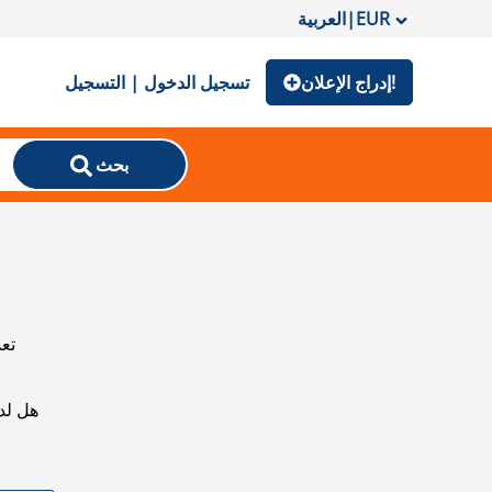
EUR
|
العربية
إدراج الإعلان!
تسجيل الدخول | التسجيل
بحث
تعذ
هل لد