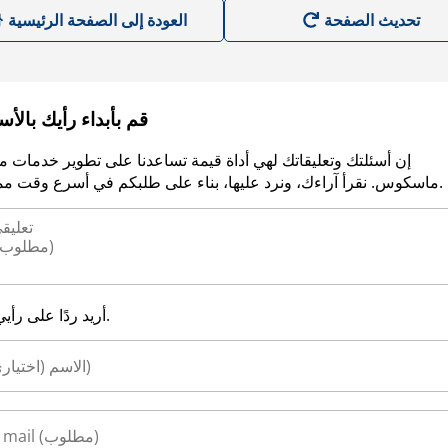
العودة إلى الصفحة الرئيسية
قم بأبداء رأيك بالأ
إن أسئلتك وتعليقاتك لهي أداة قيمة تساعدنا على تطوير خدمات م
ماسكوس. نقرأ آراءك، ونرد عليها، بناء على طلبكم في أسرع وقت ممكن.
أريد ردًا على رأيي.