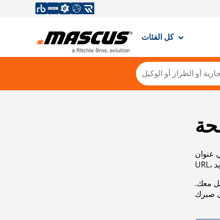
كل الفئات
حة
ي عنوان
صل معك.