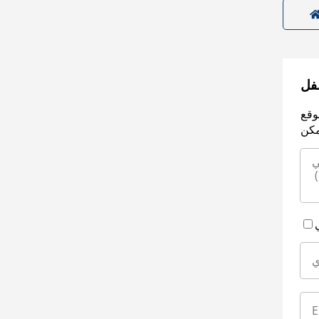
سفل
وقع