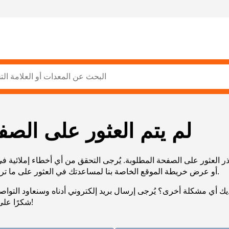
لم يتم العثور على الصف
ر العثور على الصفحة المطلوبة. يُرجى التحقق من أي أخطاء إملائية ف
URL، أو عرض خريطة الموقع الخاصة بنا لمساعدتك في العثور على ما تريد.
يك أي مشكلة أخرى؟ يُرجى إرسال بريد إلكتروني أدناه وسنعاود التوا
شكرًا على صبرك!