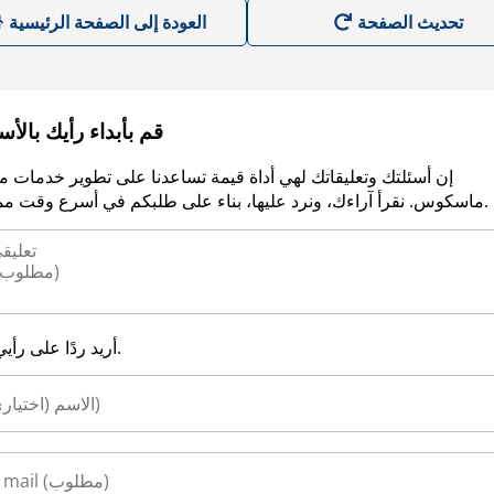
العودة إلى الصفحة الرئيسية
قم بأبداء رأيك بالأ
إن أسئلتك وتعليقاتك لهي أداة قيمة تساعدنا على تطوير خدمات م
ماسكوس. نقرأ آراءك، ونرد عليها، بناء على طلبكم في أسرع وقت ممكن.
أريد ردًا على رأيي.