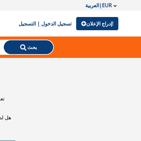
EUR
|
العربية
إدراج الإعلان!
تسجيل الدخول | التسجيل
بحث
تعذ
هل لد