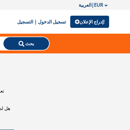
EUR
|
العربية
إدراج الإعلان!
تسجيل الدخول | التسجيل
بحث
تعذ
هل لد