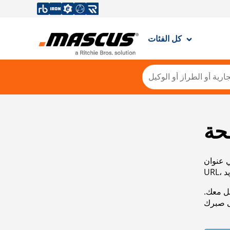
كل الفئات
حة
ي عنوان
صل معك.