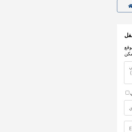
سفل
وقع