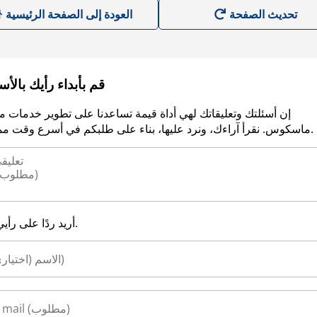
العودة إلى الصفحة الرئيسية
قم بأبداء رأيك بالأ
إن أسئلتك وتعليقاتك لهي أداة قيمة تساعدنا على تطوير خدمات م
ماسكوس. نقرأ آراءك، ونرد عليها، بناء على طلبكم في أسرع وقت ممكن.
أريد ردًا على رأيي.