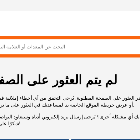
لم يتم العثور على الصف
ر العثور على الصفحة المطلوبة. يُرجى التحقق من أي أخطاء إملائية ف
URL، أو عرض خريطة الموقع الخاصة بنا لمساعدتك في العثور على ما تريد.
يك أي مشكلة أخرى؟ يُرجى إرسال بريد إلكتروني أدناه وسنعاود التوا
شكرًا على صبرك!