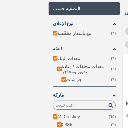
التصفية حسب
نوع الإعلان
بيع بأسعار مخفّضة
الفئة
معدات البناء
معدات مخلفات / إعادة
تدوير ومحاجر
جراشات
ماركة
L،
I
McCloskey
C38R