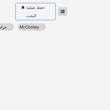
حفظ عملية
البحث
McCloskey
جراشات