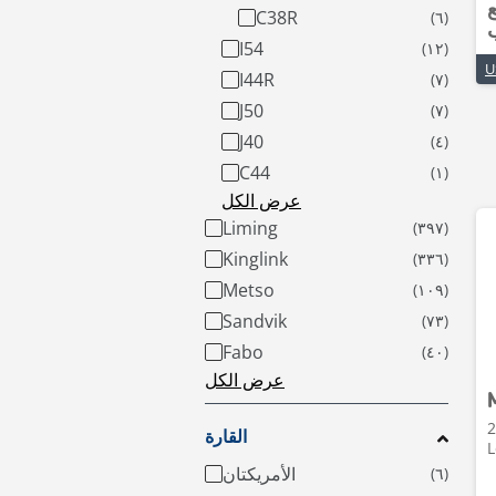
ع
C38R
I54
I44R
J50
J40
C44
عرض الكل
Liming
Kinglink
Metso
Sandvik
Fabo
عرض الكل
2 •
القارة
L
الأمريكتان