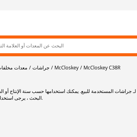
McCloskey C38R
McCloskey
جراشات
معدات مخلفات 
ة لـ جراشات المستخدمة للبيع. يمكنك استخدامها حسب سنة الإنتاج أو ال
البحث ، يرجى استخدام شريط التنقل الموجود على الجانب الأيسر.