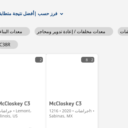
أفضل نتيجة متطابقة
فرز حسب
|
معدات مخلفات / إعادة تدوير ومحاجر
معدات البناء
C38R
2
8
2
McCloskey C3
McCloskey C3
جراشات • 2020 • 1216h •
جراشات • emont
llinois, US
Sabinas, MX