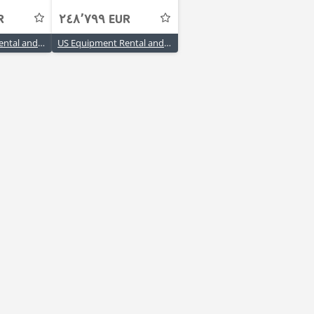
UR
٢٤٨٬٧٩٩ EUR
US Equipment Rental and Sales, LP
US Equipment Rental and Sales, LP