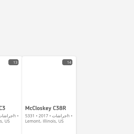
13
14
C3
McCloskey C38R
جراشات • 2017 • 5331h •
is, US
Lemont، Illinois, US