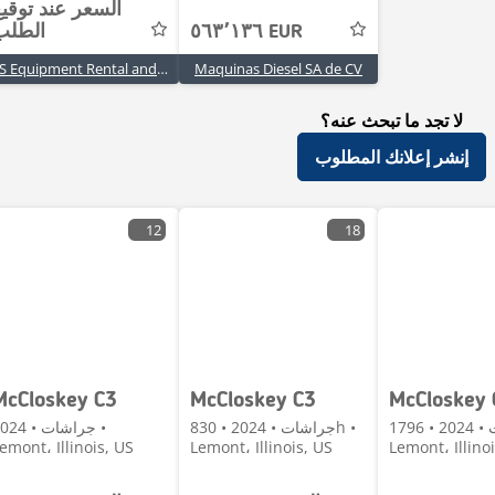
السعر عند توقي
٥٦٣٬١٣٦ EUR
الطلب
US Equipment Rental and Sales, LP
Maquinas Diesel SA de CV
لا تجد ما تبحث عنه؟
إنشر إعلانك المطلوب
12
18
McCloskey C3
McCloskey C3
McCloskey 
جراشات • 2024 • 1796h •
جراشات • 2024 • 830h •
جراشات • 024
emont، Illinois, US
Lemont، Illinois, US
Lemont، Illino