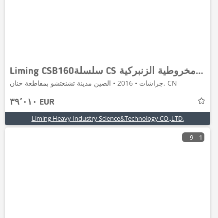
Liming CSB160سلسلة CS كسارة مخروطية الزنبركية
جراشات • 2016 • الصين مدينة تشنغتشو بمقاطعة خنان, CN
٣٩٬٠١٠ EUR
Liming Heavy Industry Science&Technology CO.,LTD.
9
1