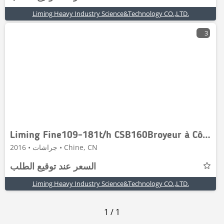
Liming Heavy Industry Science&Technology CO.,LTD.
3
Liming Fine109-181t/h CSB160Broyeur à Cône
جراشات • 2016 • Chine, CN
السعر عند توقيع الطلب
Liming Heavy Industry Science&Technology CO.,LTD.
1
/
1