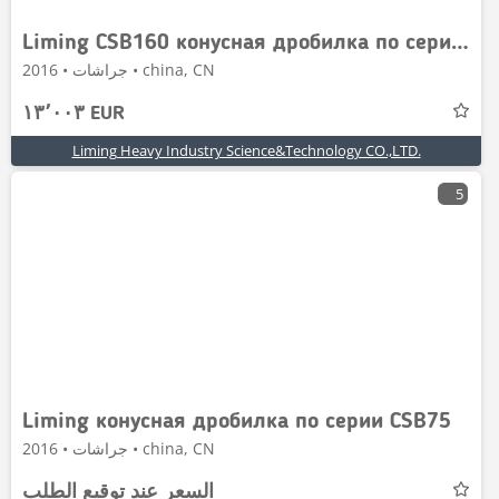
Liming CSB160 конусная дробилка по серии CS
جراشات • 2016 • china, CN
١٣٬٠٠٣ EUR
Liming Heavy Industry Science&Technology CO.,LTD.
5
Liming конусная дробилка по серии CSB75
جراشات • 2016 • china, CN
السعر عند توقيع الطلب