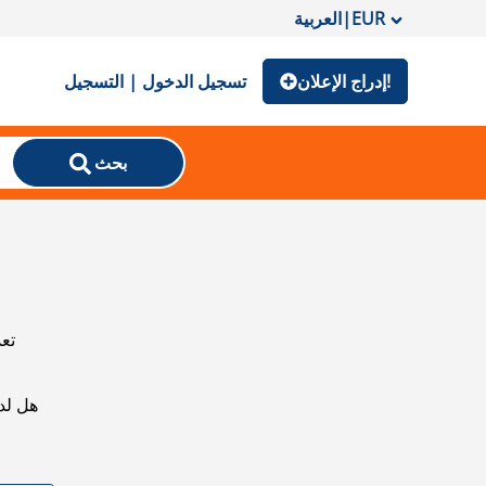
EUR
|
العربية
إدراج الإعلان!
تسجيل الدخول | التسجيل
بحث
تعذ
هل لد