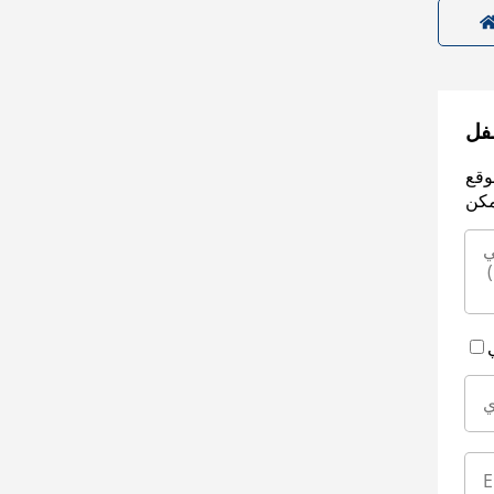
سفل
وقع