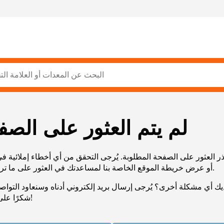
لم يتم العثور على الصف
ر العثور على الصفحة المطلوبة. يُرجى التحقق من أي أخطاء إملائية ف
URL، أو عرض خريطة الموقع الخاصة بنا لمساعدتك في العثور على ما تريد.
يك أي مشكلة أخرى؟ يُرجى إرسال بريد إلكتروني أدناه وسنعاود التوا
شكرًا على صبرك!