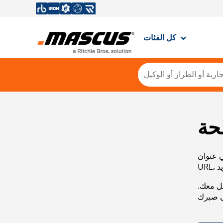
كل الفئات
حة
ي عنوان
صل معك.