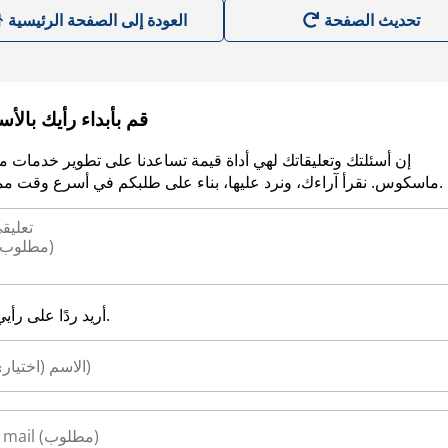
العودة إلى الصفحة الرئيسية
قم بأبداء رأيك بالأ
إن أسئلتك وتعليقاتك لهي أداة قيمة تساعدنا على تطوير خدمات م
ماسكوس. نقرأ آراءك، ونرد عليها، بناء على طلبكم في أسرع وقت ممكن.
أريد ردًا على رأيي.