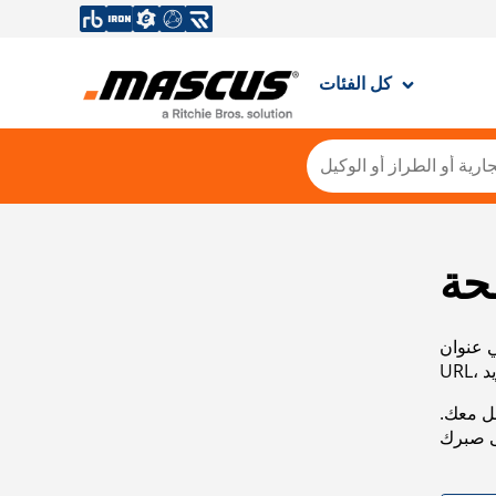
كل الفئات
حة
ي عنوان
صل معك.