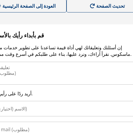
العودة إلى الصفحة الرئيسية
قم بأبداء رأيك بالأ
إن أسئلتك وتعليقاتك لهي أداة قيمة تساعدنا على تطوير خدمات م
ماسكوس. نقرأ آراءك، ونرد عليها، بناء على طلبكم في أسرع وقت ممكن.
أريد ردًا على رأيي.