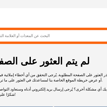
لم يتم العثور على الصف
ر العثور على الصفحة المطلوبة. يُرجى التحقق من أي أخطاء إملائية ف
URL، أو عرض خريطة الموقع الخاصة بنا لمساعدتك في العثور على ما تريد.
يك أي مشكلة أخرى؟ يُرجى إرسال بريد إلكتروني أدناه وسنعاود التوا
شكرًا على صبرك!