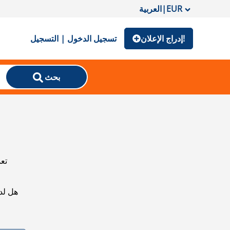
EUR
|
العربية
إدراج الإعلان!
تسجيل الدخول | التسجيل
بحث
تعذ
هل لد