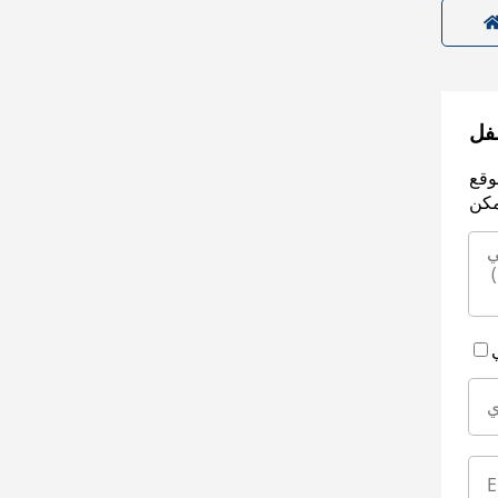
سفل
وقع