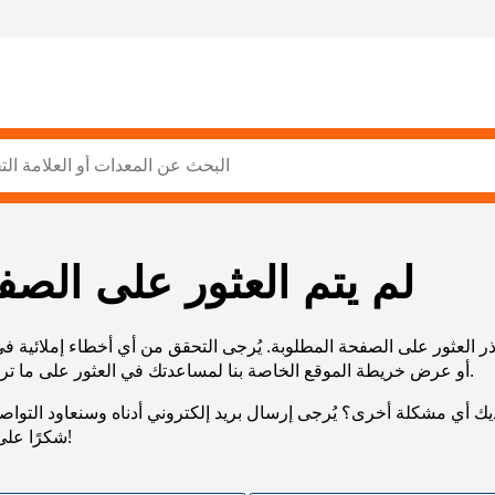
لم يتم العثور على الصف
ر العثور على الصفحة المطلوبة. يُرجى التحقق من أي أخطاء إملائية ف
URL، أو عرض خريطة الموقع الخاصة بنا لمساعدتك في العثور على ما تريد.
يك أي مشكلة أخرى؟ يُرجى إرسال بريد إلكتروني أدناه وسنعاود التوا
شكرًا على صبرك!