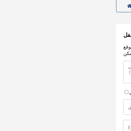
سفل
وقع