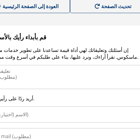
العودة إلى الصفحة الرئيسية
قم بأبداء رأيك بالأ
إن أسئلتك وتعليقاتك لهي أداة قيمة تساعدنا على تطوير خدمات م
ماسكوس. نقرأ آراءك، ونرد عليها، بناء على طلبكم في أسرع وقت ممكن.
أريد ردًا على رأيي.