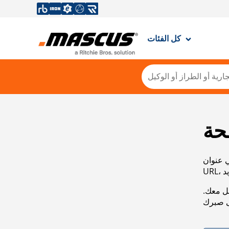
كل الفئات
حة
ي عنوان
صل معك.