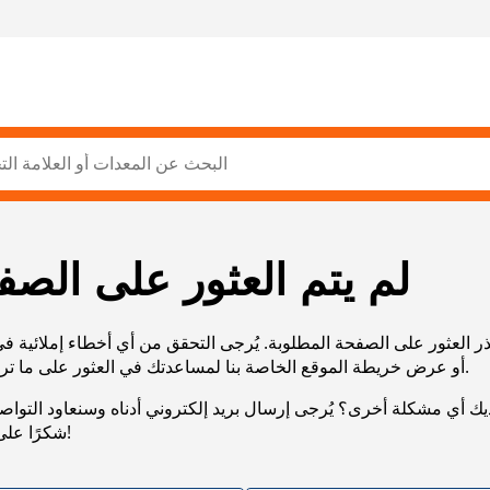
لم يتم العثور على الصف
ر العثور على الصفحة المطلوبة. يُرجى التحقق من أي أخطاء إملائية ف
URL، أو عرض خريطة الموقع الخاصة بنا لمساعدتك في العثور على ما تريد.
يك أي مشكلة أخرى؟ يُرجى إرسال بريد إلكتروني أدناه وسنعاود التوا
شكرًا على صبرك!