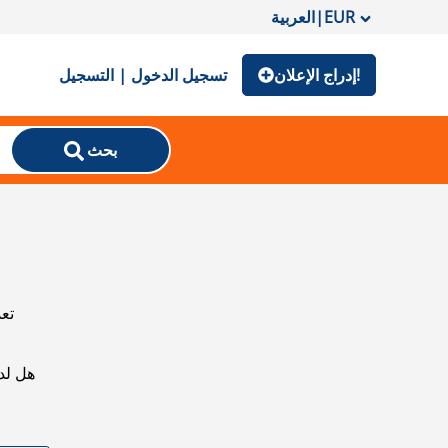
EUR
|
العربية
إدراج الإعلان!
تسجيل الدخول | التسجيل
بحث
تعذ
هل لد