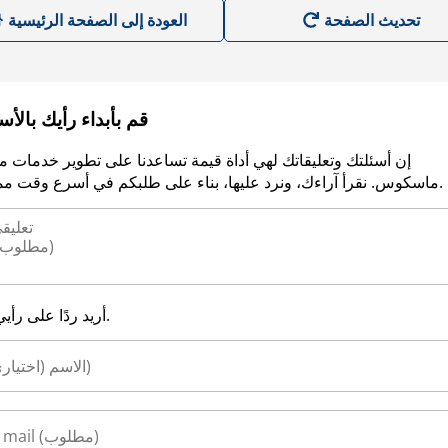
العودة إلى الصفحة الرئيسية
قم بأبداء رأيك بالأ
إن أسئلتك وتعليقاتك لهي أداة قيمة تساعدنا على تطوير خدمات م
ماسكوس. نقرأ آراءك، ونرد عليها، بناء على طلبكم في أسرع وقت ممكن.
أريد ردًا على رأيي.