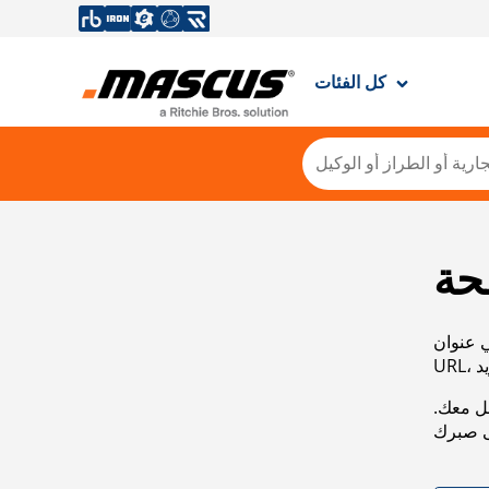
كل الفئات
حة
ي عنوان
صل معك.