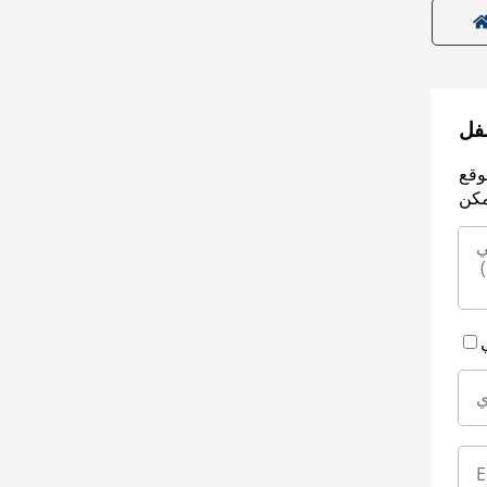
سفل
وقع