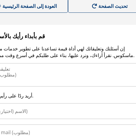
العودة إلى الصفحة الرئيسية
قم بأبداء رأيك بالأ
إن أسئلتك وتعليقاتك لهي أداة قيمة تساعدنا على تطوير خدمات م
ماسكوس. نقرأ آراءك، ونرد عليها، بناء على طلبكم في أسرع وقت ممكن.
أريد ردًا على رأيي.