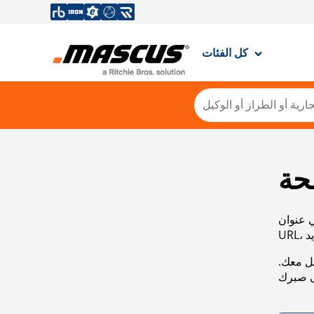
كل الفئات
حة
ي عنوان
صل معك.