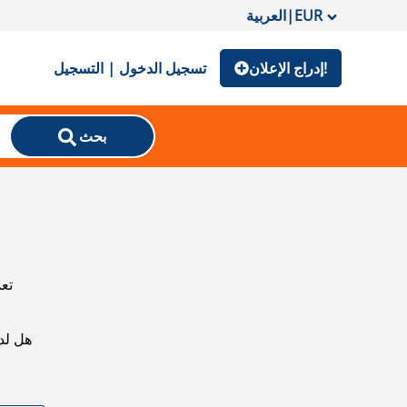
EUR
|
العربية
إدراج الإعلان!
تسجيل الدخول | التسجيل
بحث
تعذ
هل لد