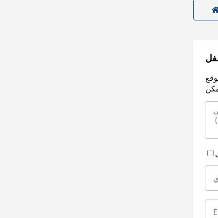
سفل
وقع