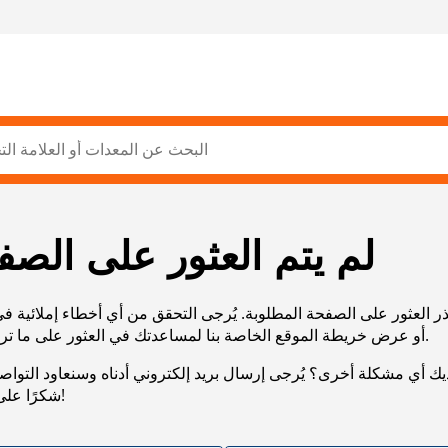
لم يتم العثور على الصف
ر العثور على الصفحة المطلوبة. يُرجى التحقق من أي أخطاء إملائية ف
URL، أو عرض خريطة الموقع الخاصة بنا لمساعدتك في العثور على ما تريد.
يك أي مشكلة أخرى؟ يُرجى إرسال بريد إلكتروني أدناه وسنعاود التوا
شكرًا على صبرك!