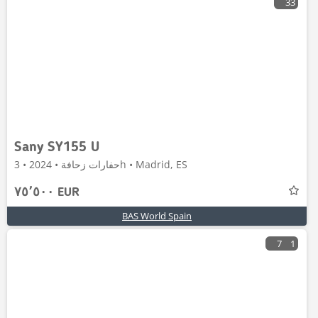
33
Sany SY155 U
حفارات زحافة • 2024 • 3h • Madrid, ES
٧٥٬٥٠٠ EUR
BAS World Spain
7
1