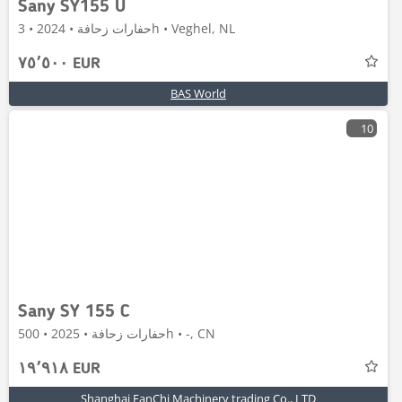
Sany SY155 U
حفارات زحافة • 2024 • 3h • Veghel, NL
٧٥٬٥٠٠ EUR
BAS World
10
Sany SY 155 C
حفارات زحافة • 2025 • 500h • -, CN
١٩٬٩١٨ EUR
Shanghai FanChi Machinery trading Co., LTD