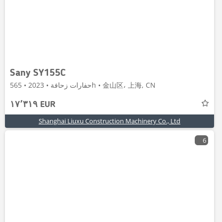
Sany SY155C
حفارات زحافة • 2023 • 565h • 金山区، 上海, CN
١٧٬٣١٩ EUR
Shanghai Liuxu Construction Machinery Co., Ltd
6