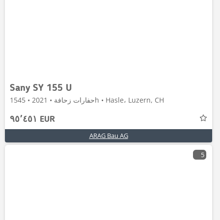
Sany SY 155 U
حفارات زحافة • 2021 • 1545h • Hasle، Luzern, CH
٩٥٬٤٥١ EUR
ARAG Bau AG
5