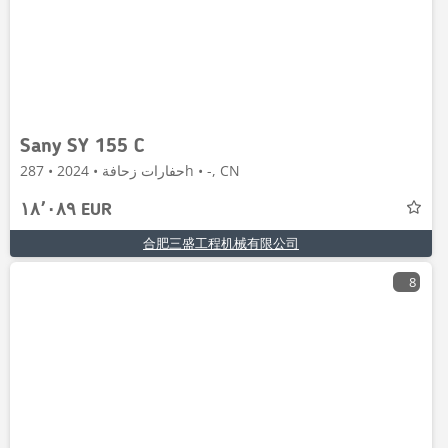
Sany SY 155 C
حفارات زحافة • 2024 • 287h • -, CN
١٨٬٠٨٩ EUR
合肥三盛工程机械有限公司
8