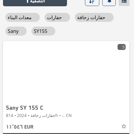
التصفية
حفارات زحافة
حفارات
معدات البناء
Sany
SY155
5
Sany SY 155 C
حفارات زحافة • 2024 • 814h • -, CN
١١٬٥٤٦ EUR