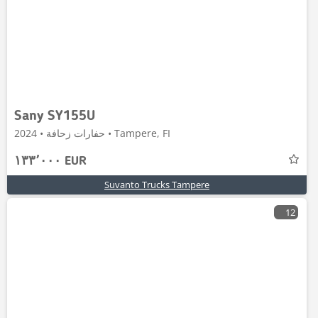
Sany SY155U
حفارات زحافة • 2024 • Tampere, FI
١٣٣٬٠٠٠ EUR
Suvanto Trucks Tampere
12