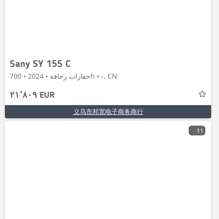
Sany SY 155 C
حفارات زحافة • 2024 • 700h • -, CN
٢١٬٨٠٩ EUR
义乌市邦宽电子商务商行
11