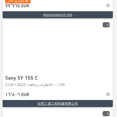
اشتري الآن
٧٧٬٧٦٥ EUR
Marketplace-E USA
9
Sany SY 155 C
حفارات زحافة • 2022 • 2124h • -, CN
١٦٬٨٠٦ EUR
合肥三盛工程机械有限公司
9