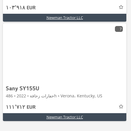
١٠٣٬٩١٨ EUR
Newman Tractor LLC
7
Sany SY155U
حفارات زحافة • 2022 • 486h • Verona، Kentucky, US
١١١٬٧١٢ EUR
Newman Tractor LLC