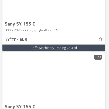
Sany SY 155 C
حفارات زحافة • 2025 • 300h • -, CN
١٧٬٣٢٠ EUR
Toffs Machinery Trading Co.,Ltd
11
Sany SY 155 C