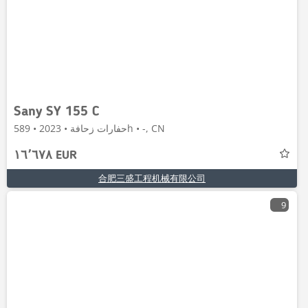
Sany SY 155 C
حفارات زحافة • 2023 • 589h • -, CN
١٦٬٦٧٨ EUR
合肥三盛工程机械有限公司
9