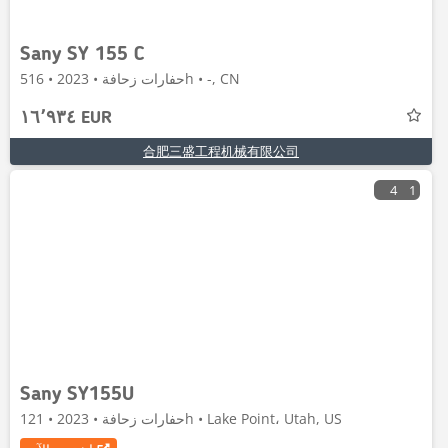
Sany SY 155 C
حفارات زحافة • 2023 • 516h • -, CN
١٦٬٩٣٤ EUR
合肥三盛工程机械有限公司
4
1
Sany SY155U
حفارات زحافة • 2023 • 121h • Lake Point، Utah, US