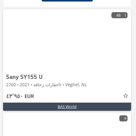
48
1
Sany SY155 U
حفارات زحافة • 2021 • 2760h • Veghel, NL
٤٣٬٩٥٠ EUR
BAS World
9