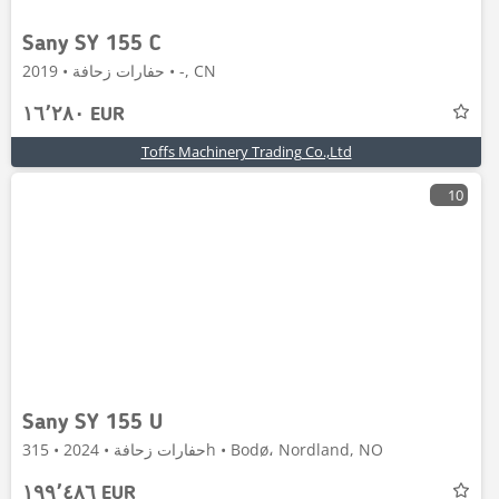
Sany SY 155 C
حفارات زحافة • 2019 • -, CN
١٦٬٢٨٠ EUR
Toffs Machinery Trading Co.,Ltd
10
Sany SY 155 U
حفارات زحافة • 2024 • 315h • Bodø، Nordland, NO
١٩٩٬٤٨٦ EUR