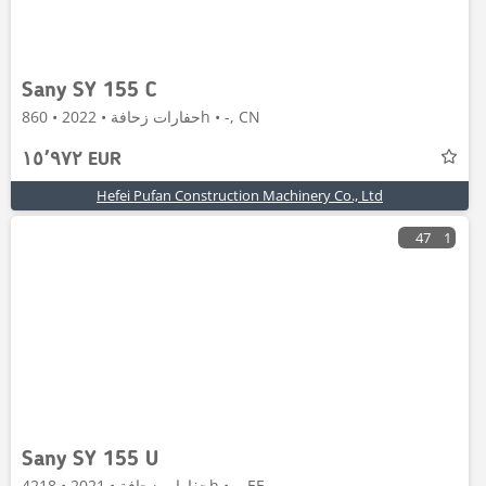
Sany SY 155 C
حفارات زحافة • 2022 • 860h • -, CN
١٥٬٩٧٢ EUR
Hefei Pufan Construction Machinery Co., Ltd
47
1
Sany SY 155 U
حفارات زحافة • 2021 • 4218h • -, EE