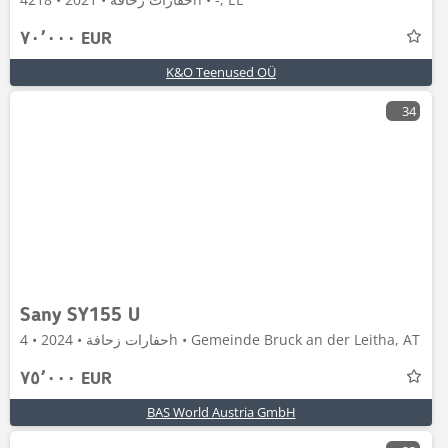
٧٠٬٠٠٠ EUR
K&O Teenused OÜ
34
Sany SY155 U
حفارات زحافة • 2024 • 4h • Gemeinde Bruck an der Leitha, AT
٧٥٬٠٠٠ EUR
BAS World Austria GmbH