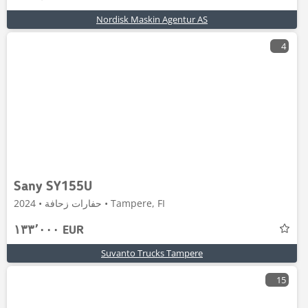
Nordisk Maskin Agentur AS
4
Sany SY155U
حفارات زحافة • 2024 • Tampere, FI
١٣٣٬٠٠٠ EUR
Suvanto Trucks Tampere
15