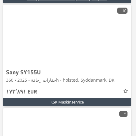
10
Sany SY155U
حفارات زحافة • 2025 • 360h • holsted، Syddanmark, DK
١٧٣٬٨٩١ EUR
KSK Maskinservice
5