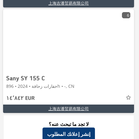
上海吉潘贸易有限公司
6
Sany SY 155 C
حفارات زحافة • 2024 • 896h • -, CN
١٤٬٨٤٢ EUR
上海吉潘贸易有限公司
لا تجد ما تبحث عنه؟
إنشر إعلانك المطلوب