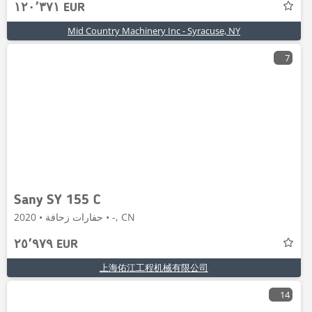
١٢٠٬٣٧١ EUR
Mid Country Machinery Inc - Syracuse, NY
7
Sany SY 155 C
حفارات زحافة • 2020 • -, CN
٢٥٬٩٧٩ EUR
上海佑江工程机械有限公司
14