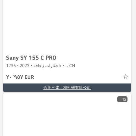
Sany SY 155 C PRO
حفارات زحافة • 2023 • 1236h • -, CN
٢٠٬٩٥٧ EUR
合肥三盛工程机械有限公司
12