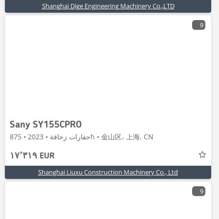
Shanghai Dige Engineering Machinery Co.,LTD
9
Sany SY155CPRO
حفارات زحافة • 2023 • 875h • 金山区، 上海, CN
١٧٬٣١٩ EUR
Shanghai Liuxu Construction Machinery Co., Ltd
9