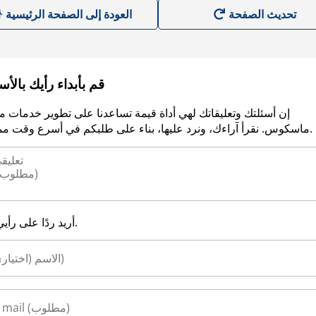
العودة إلى الصفحة الرئيسية
قم بأبداء رأيك بالأ
إن أسئلتك وتعليقاتك لهي أداة قيمة تساعدنا على تطوير خدمات م
ماسكوس. نقرأ آراءك، ونرد عليها، بناء على طلبكم في أسرع وقت ممكن.
أريد ردًا على رأيي.