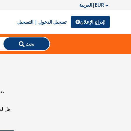
EUR
|
العربية
إدراج الإعلان!
تسجيل الدخول | التسجيل
بحث
تعذ
هل لد