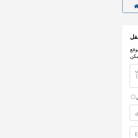
سفل
وقع