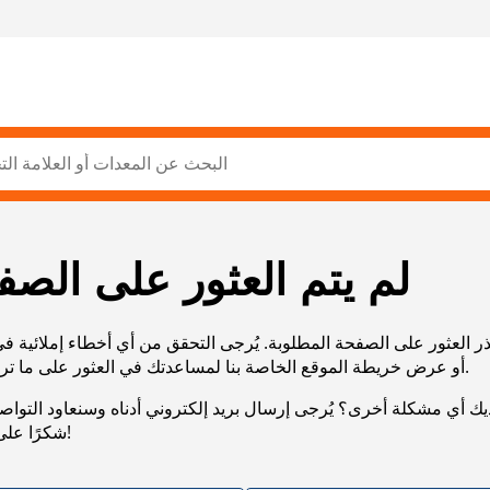
لم يتم العثور على الصف
ر العثور على الصفحة المطلوبة. يُرجى التحقق من أي أخطاء إملائية ف
URL، أو عرض خريطة الموقع الخاصة بنا لمساعدتك في العثور على ما تريد.
يك أي مشكلة أخرى؟ يُرجى إرسال بريد إلكتروني أدناه وسنعاود التوا
شكرًا على صبرك!