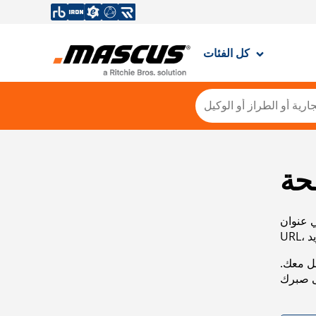
كل الفئات
حة
ي عنوان
صل معك.