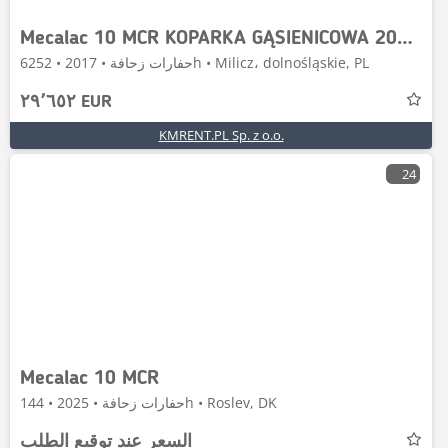
Mecalac 10 MCR KOPARKA GĄSIENICOWA 2017R. | MECALAC 8 MCR
حفارات زحافة • 2017 • 6252h • Milicz، dolnośląskie, PL
٢٩٬٦٥٢ EUR
KMRENT.PL Sp. z o.o.
24
Mecalac 10 MCR
حفارات زحافة • 2025 • 144h • Roslev, DK
السعر عند توقيع الطلب