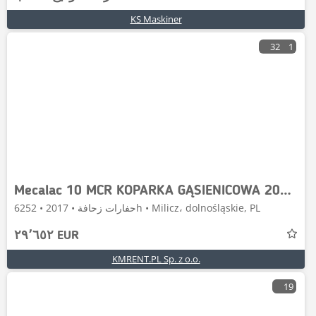
KS Maskiner
32
1
Mecalac 10 MCR KOPARKA GĄSIENICOWA 2017R. | MECALAC 8 MCR
حفارات زحافة • 2017 • 6252h • Milicz، dolnośląskie, PL
٢٩٬٦٥٢ EUR
KMRENT.PL Sp. z o.o.
19