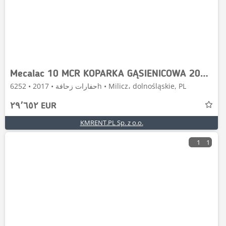
Mecalac 10 MCR KOPARKA GĄSIENICOWA 2017R. | MECALAC 8 MCR
حفارات زحافة • 2017 • 6252h • Milicz، dolnośląskie, PL
٢٩٬٦٥٢ EUR
KMRENT.PL Sp. z o.o.
1
1