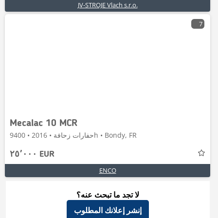
JV-STROJE Vlach s.r.o.
7
Mecalac 10 MCR
حفارات زحافة • 2016 • 9400h • Bondy, FR
٢٥٬٠٠٠ EUR
ENCO
لا تجد ما تبحث عنه؟
إنشر إعلانك المطلوب