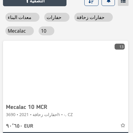
التصفية
حفارات زحافة
حفارات
معدات البناء
Mecalac
10
13
Mecalac 10 MCR
حفارات زحافة • 2021 • 3690h • -, CZ
٩٠٬٦٥٠ EUR