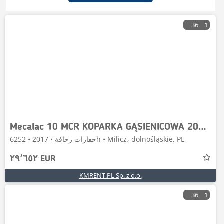
36
1
Mecalac 10 MCR KOPARKA GĄSIENICOWA 2017R. | MECALAC 8 MCR
حفارات زحافة • 2017 • 6252h • Milicz، dolnośląskie, PL
٢٩٬٦٥٢ EUR
KMRENT.PL Sp. z o.o.
36
1