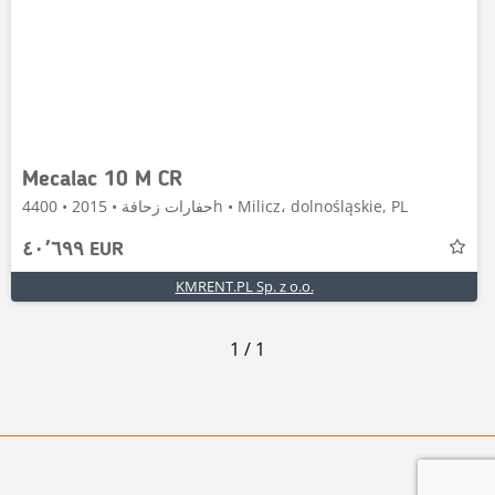
Mecalac 10 M CR
حفارات زحافة • 2015 • 4400h • Milicz، dolnośląskie, PL
٤٠٬٦٩٩ EUR
KMRENT.PL Sp. z o.o.
1
/
1