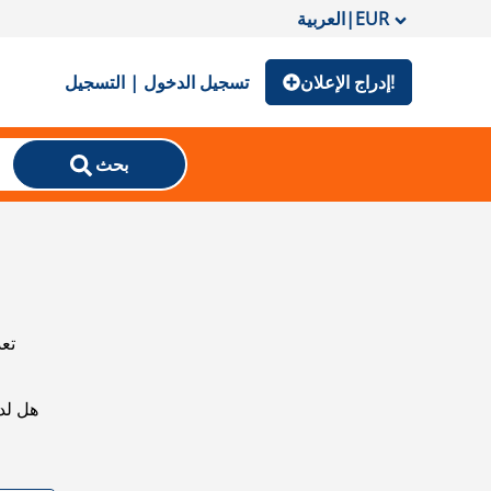
EUR
|
العربية
إدراج الإعلان!
تسجيل الدخول | التسجيل
بحث
تعذ
هل لد