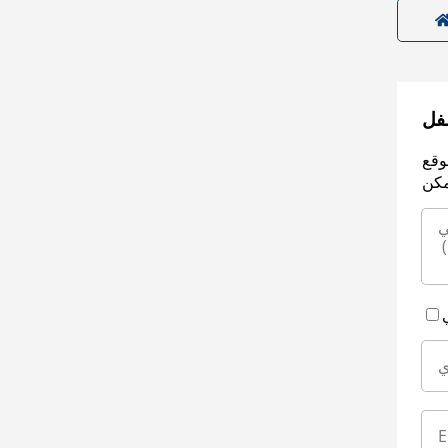
سفل
وقع