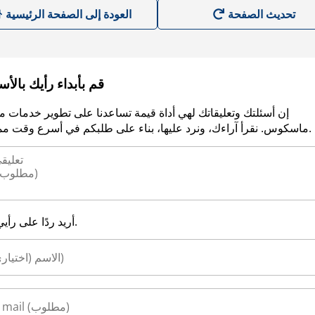
العودة إلى الصفحة الرئيسية
قم بأبداء رأيك بالأ
إن أسئلتك وتعليقاتك لهي أداة قيمة تساعدنا على تطوير خدمات م
ماسكوس. نقرأ آراءك، ونرد عليها، بناء على طلبكم في أسرع وقت ممكن.
أريد ردًا على رأيي.