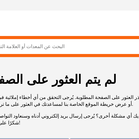
لم يتم العثور على الصف
ر العثور على الصفحة المطلوبة. يُرجى التحقق من أي أخطاء إملائية ف
URL، أو عرض خريطة الموقع الخاصة بنا لمساعدتك في العثور على ما تريد.
يك أي مشكلة أخرى؟ يُرجى إرسال بريد إلكتروني أدناه وسنعاود التوا
شكرًا على صبرك!