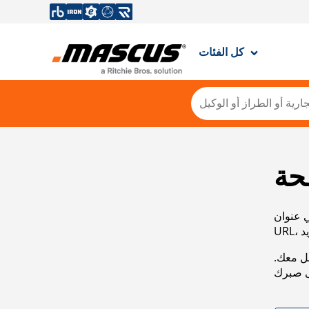
كل الفئات
حة
ي عنوان
صل معك.