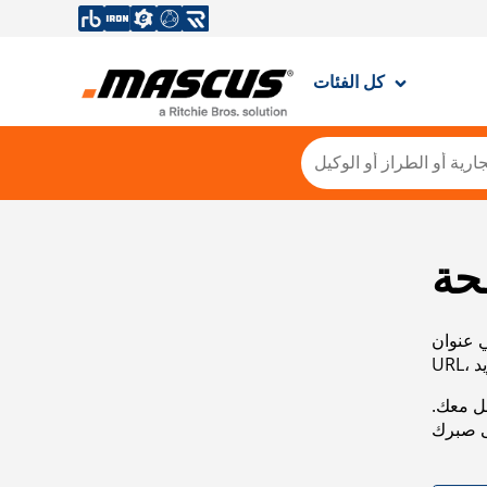
كل الفئات
حة
ي عنوان
صل معك.