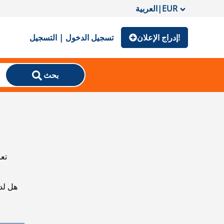
EUR
|
العربية
إدراج الإعلان!
تسجيل الدخول | التسجيل
بحث
تعذ
هل لد