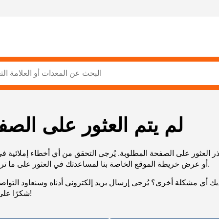
لم يتم العثور على الصف
ر العثور على الصفحة المطلوبة. يُرجى التحقق من أي أخطاء إملائية ف
URL، أو عرض خريطة الموقع الخاصة بنا لمساعدتك في العثور على ما تريد.
يك أي مشكلة أخرى؟ يُرجى إرسال بريد إلكتروني أدناه وسنعاود التوا
شكرًا على صبرك!