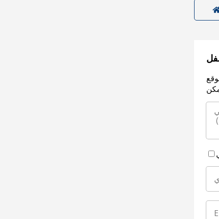
سفل
وقع