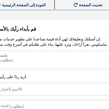
العودة إلى الصفحة الرئيسية
قم بأبداء رأيك بالأ
إن أسئلتك وتعليقاتك لهي أداة قيمة تساعدنا على تطوير خدمات م
ماسكوس. نقرأ آراءك، ونرد عليها، بناء على طلبكم في أسرع وقت ممكن.
أريد ردًا على رأيي.