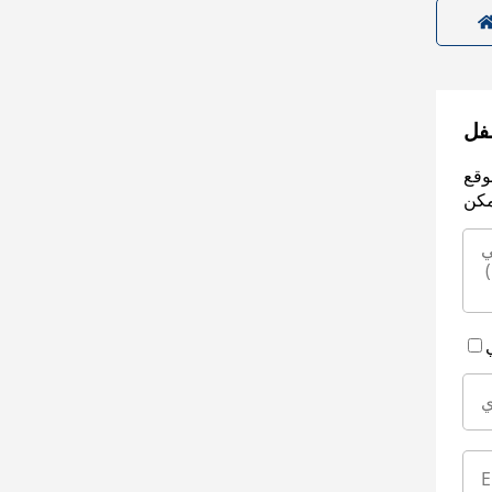
سفل
وقع