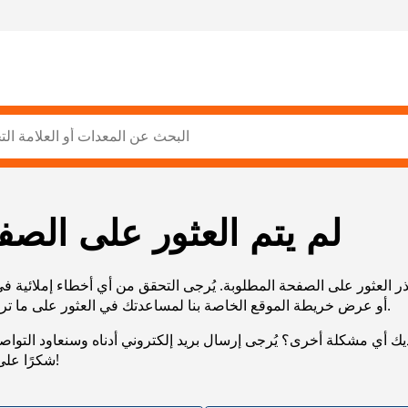
لم يتم العثور على الصف
ر العثور على الصفحة المطلوبة. يُرجى التحقق من أي أخطاء إملائية ف
URL، أو عرض خريطة الموقع الخاصة بنا لمساعدتك في العثور على ما تريد.
يك أي مشكلة أخرى؟ يُرجى إرسال بريد إلكتروني أدناه وسنعاود التوا
شكرًا على صبرك!