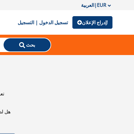
EUR
|
العربية
إدراج الإعلان!
تسجيل الدخول | التسجيل
بحث
تعذ
هل لد