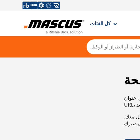
كل الفئات
حة
ي عنوان
صل معك.