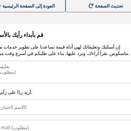
العودة إلى الصفحة الرئيسية
قم بأبداء رأيك بالأ
إن أسئلتك وتعليقاتك لهي أداة قيمة تساعدنا على تطوير خدمات م
ماسكوس. نقرأ آراءك، ونرد عليها، بناء على طلبكم في أسرع وقت ممكن.
أريد ردًا على رأيي.