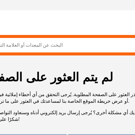
لم يتم العثور على الصف
ر العثور على الصفحة المطلوبة. يُرجى التحقق من أي أخطاء إملائية ف
URL، أو عرض خريطة الموقع الخاصة بنا لمساعدتك في العثور على ما تريد.
يك أي مشكلة أخرى؟ يُرجى إرسال بريد إلكتروني أدناه وسنعاود التوا
شكرًا على صبرك!