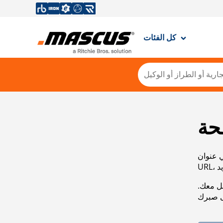
كل الفئات
حة
ي عنوان
صل معك.