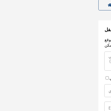
سفل
وقع