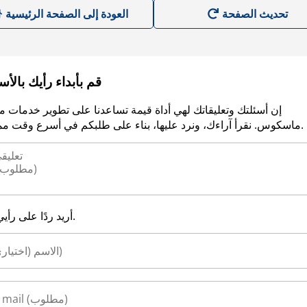
العودة إلى الصفحة الرئيسية
قم بأبداء رأيك بالأ
إن أسئلتك وتعليقاتك لهي أداة قيمة تساعدنا على تطوير خدمات م
ماسكوس. نقرأ آراءك، ونرد عليها، بناء على طلبكم في أسرع وقت ممكن.
أريد ردًا على رأيي.