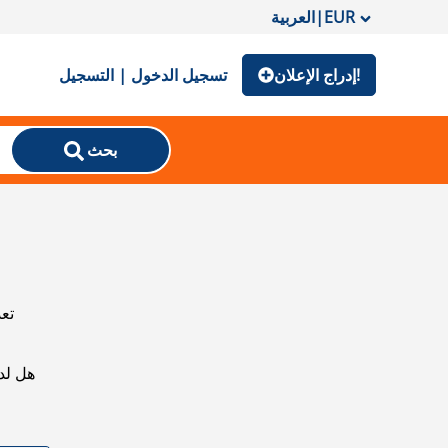
EUR
|
العربية
إدراج الإعلان!
تسجيل الدخول | التسجيل
بحث
تعذ
هل لد